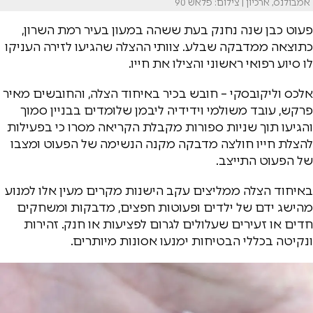
אמבולנס, ארכיון | צילום: פלאש 90
פעוט כבן שנה נחנק בעת ששהה במעון בעיר רמת השרון,
כתוצאה ממדבקה שבלע. צוותי ההצלה שהגיעו לזירה העניקו
לו סיוע רפואי ראשוני והצילו את חייו.
אלכס וליקובסקי – חובש בכיר באיחוד הצלה, והחובשים מאיר
פרקש, עובד משולמי וידידיה ליבמן שלומדים בבניין סמוך
והגיעו תוך שניות ספורות מקבלת הקריאה מסרו כי בפעילות
להצלת חייו חולצה מדבקה מקנה הנשימה של הפעוט ומצבו
של הפעוט התייצב.
באיחוד הצלה ממליצים עקב הישנות מקרים מעין אלו למנוע
מהישג ידם של ילדים ופעוטות חפצים, מדבקות ומשחקים
חדים או זעירים שעלולים לגרום לפציעות או חנק. זהירות
ונקיטה בכללי הבטיחות ימנעו אסונות מיותרים.