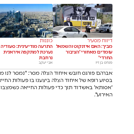
דיווח מסעיר
כוננות
מביך: האם איזנקוט והשמאל
התרעה מודיעינית: סעודיה
עומדים מאחורי 'הציבור
נערכת למתקפה איראנית
החרדי'
נרחבת
פנחס בן זיו
אבי יעקב
אברהם פורגס חובש איחוד הצלה מסר: "נמסר לנו מ
בסיוע רופא של איחוד הצלה ביצענו בו פעולות החיי
'אסותא' באשדוד תוך כדי פעולות החייאה כשמצבו א
האירוע".