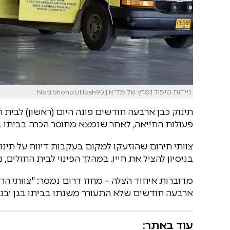
ניידות טיפול נמרץ של מד"א | Nati Shohat/Flash90
תינוק כבן ארבעה חודשים פונה היום (ראשון) לבית 
פעולות החייאה, לאחר שנמצא מחוסר הכרה בביתו בג
צוותי חירום שהוזעקו למקום בעקבות דיווח על תינ
בניסיון להציל את חייו. במהלך הפינוי לבית החולים,
מדוברות איחוד הצלה – מחוז דרום נמסר: "צוותי הר
ארבעה חודשים שלא התעורר משנתו בביתו בגן יבנה
עוד באתר: