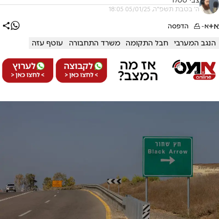
צבי טסלר
ה' בטבת תשפ"ה, 05/01/25 18:05
א+
א-
הדפסה
הנגב המערבי
חבל התקומה
משרד התחבורה
עוטף עזה