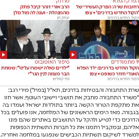
הפרק המלא
מרתק
רחובות שרה: הפרק העשירי של
הרב אורי זוהר קיבל פתק
'הקול החדש בדרכים' • צפו
מהמנהלת - וענה לה מול כולן
הקול החדש בדרכים
יצחק חן
9 מתמודדים
סיפור האוטובוס
הקול החדש בדרכים: ילד הפלא
"ילדים כאלה ישמרו עלינו": שמחת
האגדי חוזר כשופט • צפו
הבר מצווה לנין הגר"י
הקול החדש בדרכים
נתי קאליש
שרת התחבורה והבטיחות בדרכים, תא"ל (במיל') מירי רגב:
"משרד התחבורה מחבק את תושבי ויישובי העוטף, אשר חוו
את מתקפת הטרור הקשה ביותר בתולדות ישראל ועמדו בה
בגבורה. מאז הימים הראשונים של המלחמה, אנו פועלים בכל
הדרכים כדי לסייע ולהקל על התושבים באתרים שהם פונו
אליהם, ובמקביל רתמנו את כל חברות התשתית הכפופות
למשרד לשיקום תשתיות הכבישים שנפגעו במלחמה ואחריה.