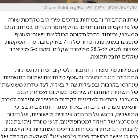
עוטף עזה, ארכיון | צילום: Chaim Goldberg/Flash90
שרת התחבורה והבטיחות בדרכים מירי רגב מקדמת שורה
של פרויקטים תחבורתיים, בהיקף חסר תקדים במרחב הנגב
המערבי, ובייחוד בחבל תקומה הכולל את יישובי העוטף
שנפגעו במתקפת הטרור של ה-7 באוקטובר. סך ההשקעות
צפויות להגיע לכ-28.5 מיליארד שקלים, מהם כ-5 מיליארד
שקלים לחבל תקומה.
הפעילות של משרד התחבורה לשיקום ושדרוג תשתיות
התחבורה בנגב המערבי ובעוטף כוללת את שיקום התשתיות
שנהרסו בקרבות ובפעילות צה"ל באזור, לצד שדרוג משמעותי
של תשתיות התחבורה שיתמכו בשיקום וצמיחת הנגב
המערבי. בהתאם למדיניות לקידום הפריפריה וחיבורה למרכז,
יותאמו מערכי התחבורה באזור מתוך התחשבות בצרכי
התושבים, בדגש על תחבורה ציבורית וקישוריות, ועל חיבור
אסטרטגי של האזור למטרופולינים. דגש מיוחד ניתן בתכנון
להגברת הביטחון והבטיחות בדרכים המחברות בין היישובים.
כמו כן, אישר המשרד פטור מ"מאצ'ינג" (השקעה מקבילה של