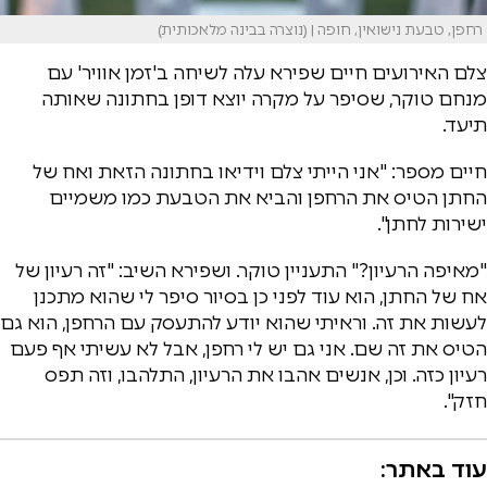
רחפן, טבעת נישואין, חופה | (נוצרה בבינה מלאכותית)
צלם האירועים חיים שפירא עלה לשיחה ב'זמן אוויר' עם
מנחם טוקר, שסיפר על מקרה יוצא דופן בחתונה שאותה
תיעד.
חיים מספר: "אני הייתי צלם וידיאו בחתונה הזאת ואח של
החתן הטיס את הרחפן והביא את הטבעת כמו משמיים
ישירות לחתן".
"מאיפה הרעיון?" התעניין טוקר. ושפירא השיב: "זה רעיון של
אח של החתן, הוא עוד לפני כן בסיור סיפר לי שהוא מתכנן
לעשות את זה. וראיתי שהוא יודע להתעסק עם הרחפן, הוא גם
הטיס את זה שם. אני גם יש לי רחפן, אבל לא עשיתי אף פעם
רעיון כזה. וכן, אנשים אהבו את הרעיון, התלהבו, וזה תפס
חזק".
עוד באתר: