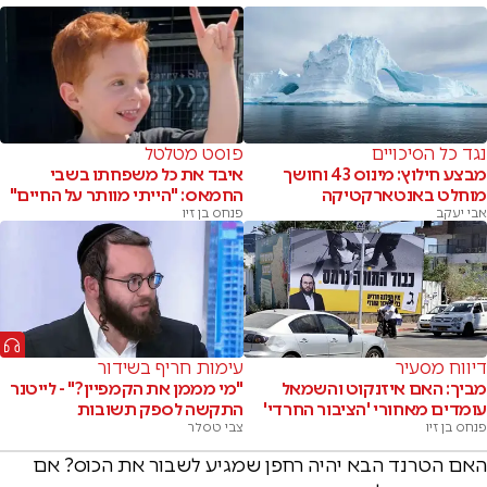
נגד כל הסיכויים
פוסט מטלטל
מבצע חילוץ: מינוס 43 וחושך
איבד את כל משפחתו בשבי
מוחלט באנטארקטיקה
החמאס: "הייתי מוותר על החיים"
אבי יעקב
פנחס בן זיו
דיווח מסעיר
עימות חריף בשידור
מביך: האם איזנקוט והשמאל
"מי מממן את הקמפיין?" - לייטנר
עומדים מאחורי 'הציבור החרדי'
התקשה לספק תשובות
פנחס בן זיו
צבי טסלר
האם הטרנד הבא יהיה רחפן שמגיע לשבור את הכוס? אם