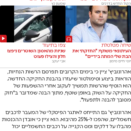
הקול החדש בדרכים
שמעון כץ
שיחה מטלטלת
צפו בתיעוד
העיתונאי משתף: "החזקתי את
שניות מהאסון: השוטרים ניפצו
הבת שלי המתה בידיים"
חלון והצילו פעוט
יוסי חיים מימון
אבי יעקב
אהרונוביץ' ציין כי בימים הקרובים תפרסם הרשות הנחיות,
הוראות ביצוע וסימולטור שיעזרו בהבנת החקיקה החדשה.
הוא הוסיף שהרשות תמשיך לעקוב אחרי ההשפעות של
החקיקה על השוק באופן שוטף, מתוך הבנה שמדובר ב"חוק
מסובך להבנה ולתפעול".
אהרונוביץ' גם התייחס לאתגר הפיסקלי של המעבר לרכבים
חשמליים, שהפכו ל-25% מהיבוא. הוא ציין כי אובדן ההכנסות
מהבלו על דלקים ומס הקנייה על רכבים החשמליים יכול