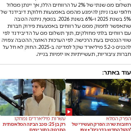
תשלום מס שנתי של 2% על הרווחים הללו, אך יינתן מסלול
חלופי שבו ניתן להימנע מהמס באמצעות חלוקת דיבידנד של
5% בשנת 2025 ו-6% בשנת 2026. בנוסף, ניתנה הטבה
שתאפשר לחמוק ממס על רווחים באמצעות פירוק חברות
עם רווחים בלתי מחולקים, תוך תשלום מס על הדיבידנד לפי
שווי הנכסים בעת הרכישה. לפי הערכות האוצר, ההטבה צפויה
להכניס כ-5.2 מיליארד שקל למדינה ב-2025. החוק לא חל על
חברות ציבוריות, תעשייתיות או יזמיות בנייה.
עוד באתר:
הפרק המלא
עשרות מיליארדים נמחקו
רחובות שרה: הפרק העשירי של
רק בן 25: כוכב הבינה המלאכותית
'הקול החדש בדרכים' • צפו
התרסק בתוך ימים