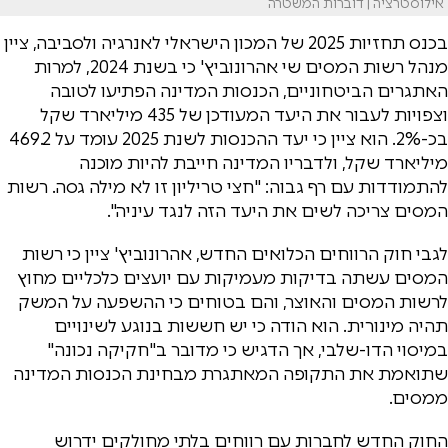
אילוסטרציה | דוברות המשטרה
בכנס תחזיות 2025 של המכון הישראלי לאנרגיה ולסביבה, ציין
מנהל רשות המסים שי אהרונוביץ' כי בשנת 2024, למרות
האתגרים הביטחוניים, הכנסות המדינה הפתיעו לטובה
וצפויות לעבור את היעד המעודכן של 435 מיליארד שקל
בכ-2%. הוא ציין כי יעד ההכנסות לשנת 2025 עומד על 469.2
מיליארד שקל, ולדבריו המדינה חייבת להיות מוכנה
להתמודדות עם רף גבוה: "חצי טריליון זו לא מילה גסה. רשות
המסים צריכה לשים את היעד הזה לנגד עיניה".
לגבי חוק הרווחים הכלואים החדש, אהרונוביץ' ציין כי רשות
המסים עשתה בדיקות מעמיקות עם יועצים כלכליים מחוץ
לרשות המסים והאוצר, והם בטוחים כי ההשפעה על המשק
תהיה מינורית. הוא הודה כי יש חששות בנוגע לשינויים
במיסוי הדו-שלבי, אך הדגיש כי מדובר ב"חקיקה נכונה"
שתואמת את התקופה המאתגרת מבחינת הכנסות המדינה
ממסים.
החוק החדש לחברות עם רווחים בלתי מחולקים ידרוש