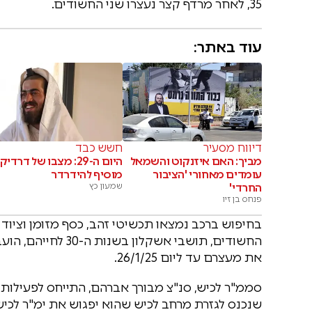
35, לאחר מרדף קצר נעצרו שני החשודים.
עוד באתר:
דיווח מסעיר
חשש כבד
מביך: האם איזנקוט והשמאל
היום ה-29: מצבו של דרדיק
עומדים מאחורי 'הציבור
מוסיף להידרדר
החרדי'
שמעון כץ
פנחס בן זיו
בחיפוש ברכב נמצאו תכשיטי זהב, כסף מזומן וציוד 
החשודים, תושבי אשק
את מעצרם עד ליום 26/1/25.
סממ"ר לכיש, סנ"צ מבורך אברהם, התייחס לפעילות 
שנכנס לגזרת מרחב לכיש שהוא יפגוש את ימ"ר לכיש