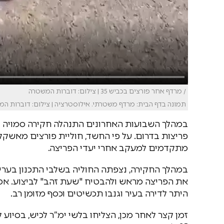
/ מרדף אחר פורצים בכביש 35 | צילום: דוברות המשטרה
תמונה בדף הבית: מרדף משטרתי. אילוסטרציה | צילום: דוברות ה
במהלך השבועות האחרונים התנהלה חקירה סמויה בי
פריצות בדרום. על פי החשד, חוליית פורצים מאשקל
מתקדמים למעקב אחרי יעדי הפריצה.
במהלך החקירה, נצפתה החוליה בשלבי התכנון בערי
את הפריצה מראש ולהבטיח "שעת זהב" לביצוע. אמש
היתר לדירה בעיר וגנבו תכשיטים וכסף מזומן רב.
זמן קצר לאחר מכן, הצליחו בלשי ימ”ר לכיש, בסיו