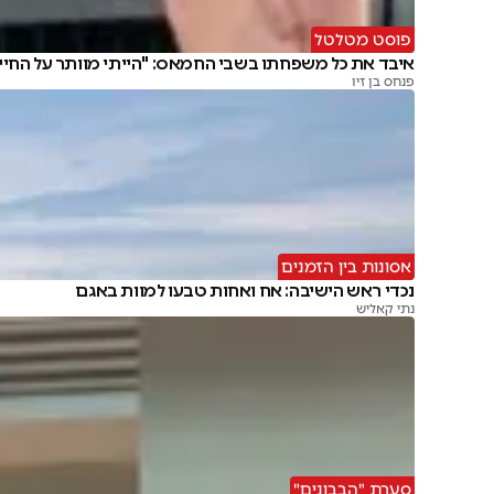
פוסט מטלטל
איבד את כל משפחתו בשבי החמאס: "הייתי מוותר על החיי
פנחס בן זיו
אסונות בין הזמנים
נכדי ראש הישיבה: אח ואחות טבעו למוות באגם
נתי קאליש
סערת "הבבונים"