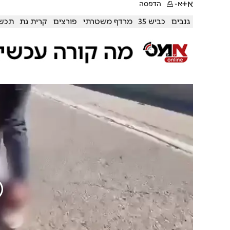
א+
א-
הדפסה
גנבים
כביש 35
מרדף משטרתי
פורצים
קרית גת
תכשי