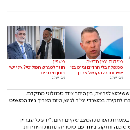
מפלגת ימין חדשה
מעניין
ממשלה בלי חרדים וגיוס בני
חוזר למגרש הפוליטי? אלי ישי
ישיבות: זה הקו של ארדן
בוחן חיבורים
אבי יעקב
אבי יעקב
ששימש לפריצה, בין היתר ציוד טכנולוגי מתקדם.
לון בשנות ה-30 לחייהם, הועברו לחקירה במשרדי ימ"ר לכיש, היום האריך בית המשפט
במסגרת הערכת המצב שקיים היום: "ידע כל עבריין
 מוכנה וחזקה, ביחד עם שוטרי התחנות והיחידות