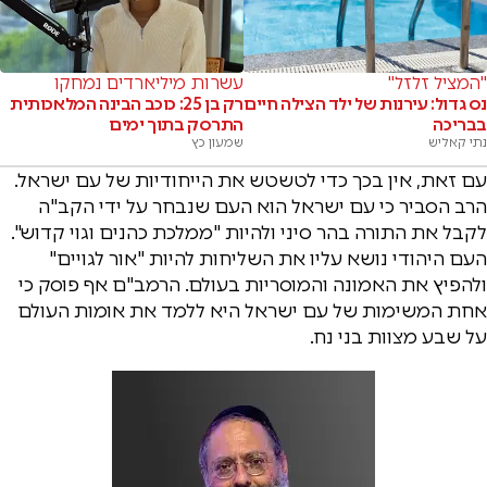
"המציל זלזל"
עשרות מיליארדים נמחקו
נס גדול: עירנות של ילד הצילה חיים
רק בן 25: כוכב הבינה המלאכותית
בבריכה
התרסק בתוך ימים
נתי קאליש
שמעון כץ
עם זאת, אין בכך כדי לטשטש את הייחודיות של עם ישראל.
הרב הסביר כי עם ישראל הוא העם שנבחר על ידי הקב"ה
לקבל את התורה בהר סיני ולהיות "ממלכת כהנים וגוי קדוש".
העם היהודי נושא עליו את השליחות להיות "אור לגויים"
ולהפיץ את האמונה והמוסריות בעולם. הרמב"ם אף פוסק כי
אחת המשימות של עם ישראל היא ללמד את אומות העולם
על שבע מצוות בני נח.