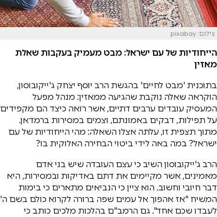
צילום: pixabay
הייחודיות של עם ישראל: מבט מעמיק בעקבות שאלת
מאזין
בתוכנית 'מבט לחיים' בהגשת הרב יוסף יצחק ג'ייקובוסון,
הוקראה שאלה נוקבת שהגיעה ממאזין: מנהל מפעל
המעסיק עובדים ערבים דתיים, אשר רואה כיצד הם מקפידים
על תפילות, דבקים באמונתם, וצמים במסירות ברמדאן.
מתוך תצפית זו, עלתה אצלו השאלה: מהי הייחודיות של עם
ישראל? במה באה לידי ביטוי הבחירה האלוקית בו?
הרב ג'ייקובוסון השיב כי עצם העובדה שיש בני אדם
מאמינים, אשר מקיימים את דתם באדיקות ובמסירות, היא
דבר חיובי וחשוב. הוא ציין כי הנביאים מתארים כי בימות
המשיח "אז אהפוך אל עמים שפה ברורה לקרוא כולם בשם ה'
לעבדו שכם אחד". גם הרמב"ם בהלכות מלכים כותב כי