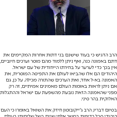
הרב הדגיש כי בעוד שישנם בני דתות אחרות המקיימים את
דתם באמונה כנה, ואף ניתן ללמוד מהם מוסר וערכים חיוביים,
אין בכך כדי לערער על בחירתו הייחודית של עם ישראל.
היהודים הם אלו שהביאו לעולם את התפיסה המוסרית, את
האמונה בא-ל אחד, ואת הערכים שהתורה מכילה. על כן, גם
אם ניתן לראות באומות העולם מאמינים אמיתיים, זה רק
מפני שהאמונה הזאת נובעת מהשפעת עם ישראל וההתגלות
האלוקית בהר סיני.
בסיום דבריו, הרב ג'ייקובוסון חיזק את השואל באומרו כי העם
היהודי סבל רדיפות במשך אלפי שנים בשל שליחותו בעולם,