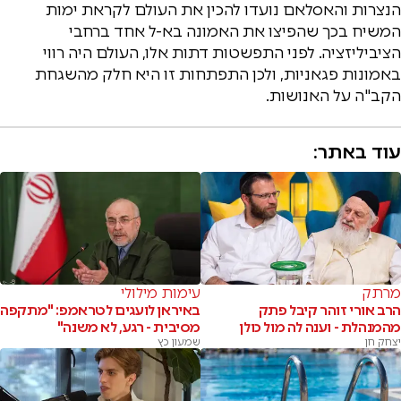
הנצרות והאסלאם נועדו להכין את העולם לקראת ימות
המשיח בכך שהפיצו את האמונה בא-ל אחד ברחבי
הציביליזציה. לפני התפשטות דתות אלו, העולם היה רווי
באמונות פגאניות, ולכן התפתחות זו היא חלק מהשגחת
הקב"ה על האנושות.
עוד באתר:
מרתק
עימות מילולי
הרב אורי זוהר קיבל פתק
באיראן לועגים לטראמפ: "מתקפה
מהמנהלת - וענה לה מול כולן
מסיבית - רגע, לא משנה"
יצחק חן
שמעון כץ