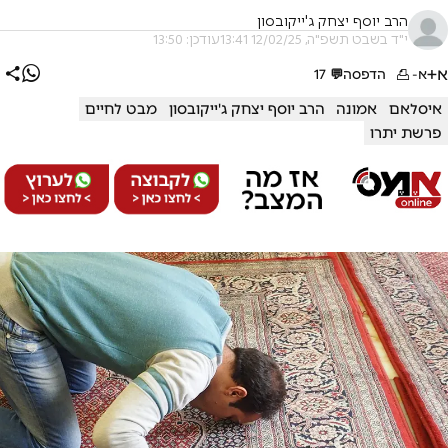
הרב יוסף יצחק ג'ייקובסון
י"ד בשבט תשפ"ה, 12/02/25 13:41
עודכן: 13:50
א+
א-
הדפסה
💬
17
איסלאם
אמונה
הרב יוסף יצחק ג'ייקובסון
מבט לחיים
פרשת יתרו