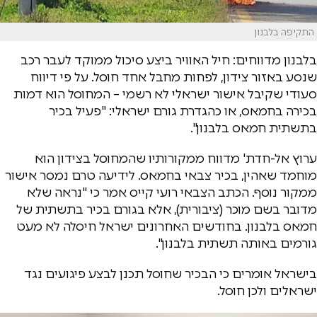
התקיפה בלבנון
בלבנון מדווחים: חיל האוויר ביצע סיכול ממוקד לעבר רכב
שנסע באזור צידון, לפחות מחבל אחד חוסל. על פי דיווח
סעודי שקיבל אישור ישראלי לא רשמי – המחוסל הוא דמות
בכירה בחמאס, או כהגדרת גורם ישראלי: "פעיל בכיר
בתשתית חמאס בלבנון".
ערוץ אל-חדת' מדווח ממקורותיו שהמחוסל בצידון הוא
מוחמד שאהין, בכיר צבאי בחמאס. לידיעה טרם נמסר אישור
ממקור נוסף. הכתב הצבאי רועי קייס אמר כי "נראה שלא
מדובר בשם מוכר (ציבורית), אלא בגורם בכיר בתשתית של
חמאס בלבנון. בחודשים האחרונים ישראל חיסלה לא מעט
גורמים באותה תשתית בלבנון".
בישראל אומרים כי הבכיר שחוסל תכנן לבצע פיגועים נגד
ישראלים ולכן חוסל.