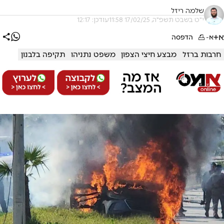
שלמה ריזל
י"ט בשבט תשפ"ה, 17/02/25 11:58
עודכן: 12:17
א+
א-
הדפסה
חרבות ברזל
מבצע חיצי הצפון
משפט נתניהו
תקיפה בלבנון