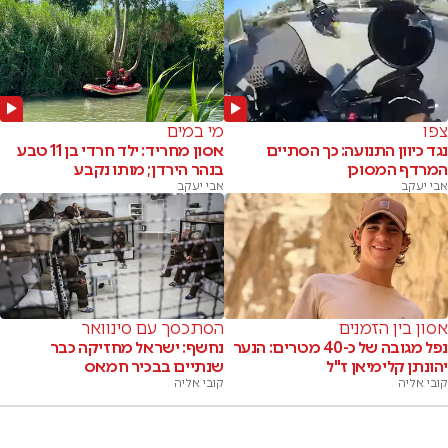
צפו
מי במים
נגד כיוון התנועה: כך הסתיים
אסון מחריד: ילד חרדי בן 11 טבע
המרדף המסוכן
בנהר הירדן; מותו נקבע
אבי יעקב
אבי יעקב
אסון בין הזמנים
הסתכסך עם סינוואר
נפל מגובה של כ-40 מטרים: הנער
נחשף: ישראל מחזיקה כבר
יהונתן קלימיאן ז"ל
שנתיים בבכיר חמאס
קובי אליה
קובי אליה