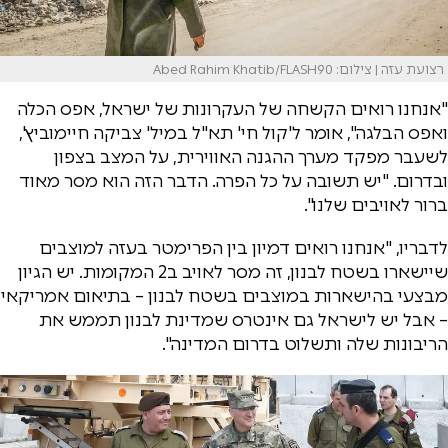
רצועת עזה | צילום: Abed Rahim Khatib/FLASH90
"אנחנו רואים הקשחה של העקרונות של ישראל, אפס הכלה
ואפס הבלגה", אומר ל'קול חי' תא"ל במיל' צביקה חיימוביץ',
לשעבר מפקד מערך ההגנה האווירית, על המצב בצפון
ובדרום. "יש תשובה על כל הפרה. הדבר הזה הוא מסר מאוד
ברור לאויבים שלנו".
לדבריו, "אנחנו רואים דמיון בין הפרימטר בעזה למוצבים
שיישארו בשטח לבנון, זה מסר לאויב ב2 המקומות. יש הגיון
מבצעי בהישארות במוצבים בשטח לבנון – בתיאום אמריקאי
– אבל יש לישראל גם אינטרס שמדינת לבנון תממש את
הריבונות שלה ותשלוט בדרום המדינה".