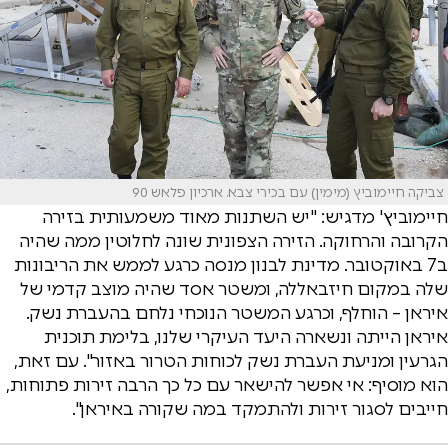
צביקה חיימוביץ (מימין) עם בכירי צבא. ארכיון פלאש 90
חיימוביץ' מדגיש: "יש השתנות מאוד משמעותית בזירה
הקרובה והרחוקה. הזירה הצפונית שונה לחלוטין ממה שהיה
ב7 באוקטובר. מדינת לבנון מנסה כרגע לממש את הריבונות
שלה במקום חיזבאללה, ומשטר אסד שהיה מוצב קדמי של
איראן – הוחלף, וכרגע המשטר הנוכחי נלחם בהעברת נשק.
איראן הייתה ונשארה היעד העיקרי שלנו, בלימת תוכנית
הגרעין ומניעת העברת נשק לכוחות הטרור באזור". עם זאת,
הוא מוסיף: אי אפשר להישאר עם כל כך הרבה זירות פתוחות,
חייבים לסגור זירות ולהתמקד במה שקורה באיראן".