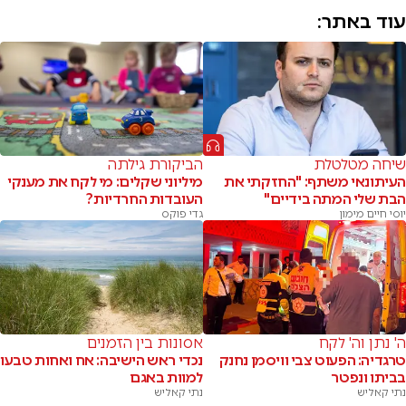
עוד באתר:
שיחה מטלטלת
הביקורת גילתה
העיתונאי משתף: "החזקתי את
מיליוני שקלים: מי לקח את מענקי
הבת שלי המתה בידיים"
העובדות החרדיות?
יוסי חיים מימון
גדי פוקס
ה' נתן וה' לקח
אסונות בין הזמנים
טרגדיה: הפעוט צבי וויסמן נחנק
נכדי ראש הישיבה: אח ואחות טבעו
בביתו ונפטר
למוות באגם
נתי קאליש
נתי קאליש