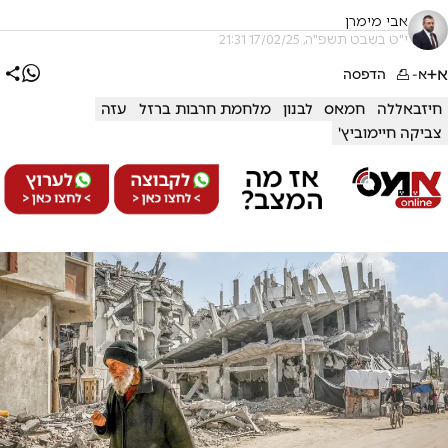
אבי מימרן
י"ט בשבט תשפ"ה, 17/02/25 21:31
א+
א-
הדפסה
חיזבאללה
חמאס
לבנון
מלחמת חרבות ברזל
עזה
צביקה חיימוביץ'