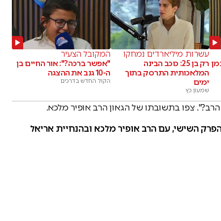
עשרות מיליארדים נמחקו
המקובל הצעיר
מן
רק בן 25: כוכב הבינה
"אפשר ברכה?": אור החיים בן
המלאכותית התרסק בתוך
ה-10 גנב את ההצגה
ימים
הקול החדש בדרכים
שמעון כץ
רב?". צפו בתשובתו של הגאון הרב אופיר מלכא.
טע המלא מתוך "חידון הלכה למעשה 8" – הפרק השישי, עם הרב אופיר מלכא ובהנחיית אריאל