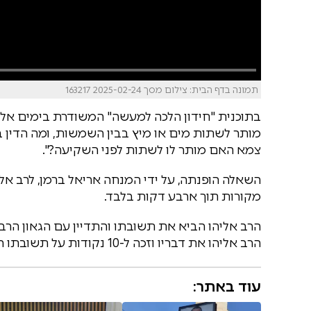
תמונה בדף הבית: צילום מסך 2025-02-24 163217
בתוכנית "חידון הלכה למעשה" המשודרת בימים אלו ב
צמא האם מותר לו לשתות לפני השקיעה?".
השאלה הופנתה, על ידי המנחה אריאל ברמן, לרב אל
מקורות תוך ארבע דקות בלבד.
הרב אליהו הביא את תשובתו והתדיין עם הגאון הרב
הרב אליהו את דבריו וזכה ל-10 נקודות על תשובתו המלאה והמפורטת.
עוד באתר: