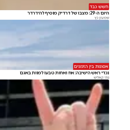
חשש כבד
היום ה-29: מצבו של דרדיק מוסיף להידרדר
שמעון כץ
אסונות בין הזמנים
נכדי ראש הישיבה: אח ואחות טבעו למוות באגם
נתי קאליש