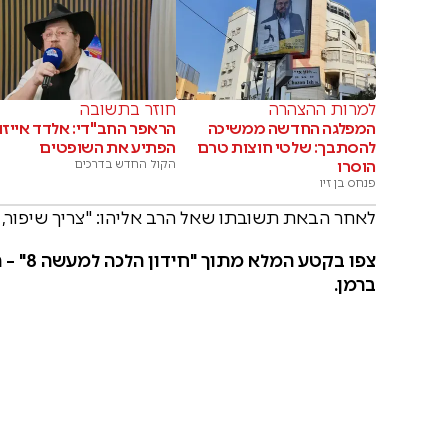
למרות ההצהרה
חוזר בתשובה
המפלגה החדשה ממשיכה
הראפר החב"די: אלדד אייזנ
להסתבך: שלטי חוצות טרם
הפתיע את השופטים
הוסרו
הקול החדש בדרכים
פנחס בן זיו
לאחר הבאת תשובתו שאל הרב אליהו: "צריך שיפור, ה
צפו בק
ברמן.