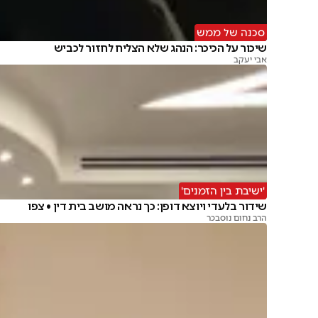
סכנה של ממש
שיכור על הכיכר: הנהג שלא הצליח לחזור לכביש
אבי יעקב
'ישיבת בין הזמנים'
שידור בלעדי ויוצא דופן: כך נראה מושב בית דין • צפו
הרב נחום נוסבכר