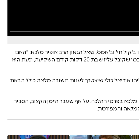
'קול חי' וב'אמס', שאל הגאון הרב אופיר מלכא: "האם
מותר לשתות מים או מיץ בבין השמשות, ומה הדין במי שקיבל עליו שבת 20 דקות קודם השקיעה, וכעת הוא
יהו אוריאל כולי שיצטרך לענות תשובה מלאה כולל הבאת
 מלכא בפרטי ההלכה. על אף שעבר הזמן הקצוב, הסביר