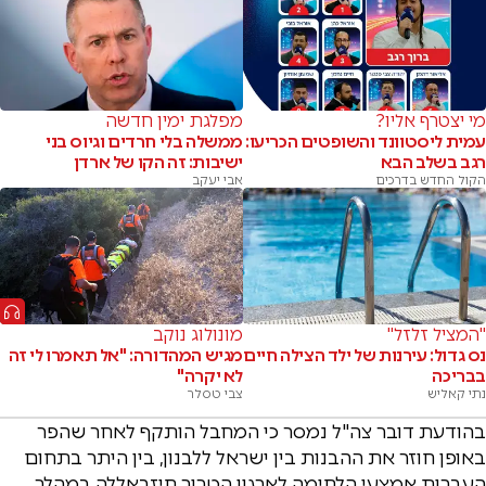
מי יצטרף אליו?
מפלגת ימין חדשה
עמית ליסטוונד והשופטים הכריעו:
ממשלה בלי חרדים וגיוס בני
רגב בשלב הבא
ישיבות: זה הקו של ארדן
הקול החדש בדרכים
אבי יעקב
"המציל זלזל"
מונולוג נוקב
נס גדול: עירנות של ילד הצילה חיים
מגיש המהדורה: "אל תאמרו לי זה
בבריכה
לא יקרה"
נתי קאליש
צבי טסלר
בהודעת דובר צה"ל נמסר כי המחבל הותקף לאחר שהפר
באופן חוזר את ההבנות בין ישראל ללבנון, בין היתר בתחום
העברות אמצעי הלחימה לארגון הטרור חיזבאללה במהלך