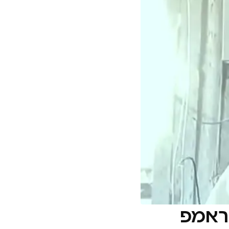
טראמפ