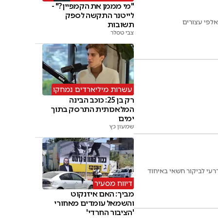
"מי מממן את הקמפיין?" -
לייטנר התקשה לספק
לפי עצורים
תשובות
צבי טסלר
עשרות מיליארדים נמחקו
רק בן 25: כוכב הבינה
המלאכותית התרסק בתוך
ימים
שמעון כץ
רעי לביקור חשאי באיחוד
דיווח מסעיר
מביך: האם איזנקוט
והשמאל עומדים מאחורי
'הציבור החרדי'