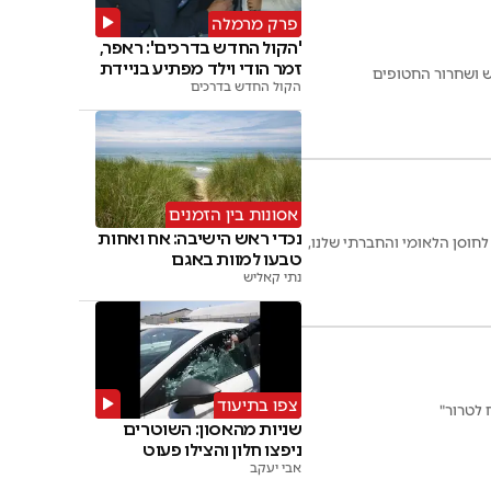
פרק מרמלה
'הקול החדש בדרכים': ראפר,
זמר הודי וילד מפתיע בניידת
 ושחרור החטופים
הקול החדש בדרכים
אסונות בין הזמנים
נכדי ראש הישיבה: אח ואחות
חוסן הלאומי והחברתי שלנו,
טבעו למוות באגם
נתי קאליש
צפו בתיעוד
 לטרור"
שניות מהאסון: השוטרים
ניפצו חלון והצילו פעוט
אבי יעקב