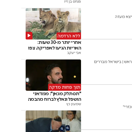
פנחס בן זיו
יצא מעזה
ללא הרדמה
אחרי יותר מ-30 שעות:
האריות הגיעו לאפריקה. צפו
אבי יעקב
אש | בישראל מבררים
תוך פחות מדקה
"תסתלק מכאן": ממדאני
הושפל ונאלץ לברוח מהבמה
שמעון כץ
זרי"