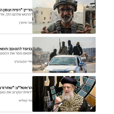
הדיין: "רפיח וצפון 
"הרכוש שלהם הלך, אדם
אבי מימרן
בניגוד להסכם: חמא
חמאס מפר את ההסכם ו
אלי יעקובוביץ
הראשל"צ: "שחרורם
"ראיתי מקרוב את כאבם
נתי קאליש