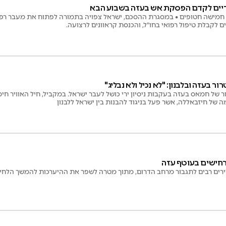
ריים לקדם הפסקת אש בעזה בשבוע הבא
 חמישה חטופים • במסגרת ההסכם, ישראל צפויה בתמורה לפתוח את מעבר רפיח
ם לקבלת טיפול רפואי בחו"ל, והכנסת קראוונים לרצועה.
 בעזה ובלבנון: "לא נכיל ולא נבליג"
 של חמאס בעזה בעקבות ניסיון ירי כושל לעבר ישראל. במקביל, חיל האוויר חיס
של חיזבאללה, אשר פעל בניגוד להבנות בין ישראל ללבנון
תרחישים בעוטף עזה
דירים רבים לתגבור מרחב הדרום, מתוך מטרה לשפר את ההיערכות להמשך הלחי