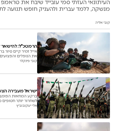
העיתונאי העזתי סמי עובייד שיבח את טראמ
מנשקה, ללמד עברית ולהעניק חופש תנועה לתוש
קובי אליה
הרמטכ"ל: להישאר דר
אייל זמיר קיים סיור ב
את הנופלים והפצועים
קובי פינקלר
ישראל מעבירה הצע
ברקע המחאות הפומביו
לשחרור יותר חטופים 
אלי יעקובוביץ