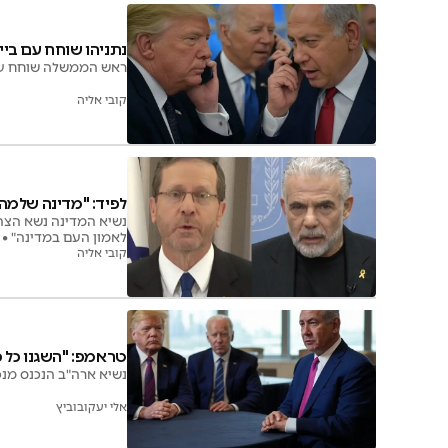
נתניהו שוחח עם ביי
ראש הממשלה שוחח עם 
קובי אליה
לפיד: "מדינה שלמה ל
נשיא המדינה נשא הצהר
לאמון העם במדינה" •
קובי אליה
טראמפ: "השגנו כל כ
נשיא ארה"ב הנכנס מנ
אלי יעקובוביץ