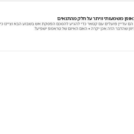
באופן משמעותי וויתר על חלק מהתנאים
 הם עדיין פועלים עם קטאר כדי להגיע להסכם הפסקת אש בשבוע הבא וציינו כי י
וון שהדבר הזה אכן יקרה • האם האיום של טראמפ ישפיע?