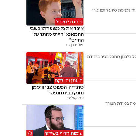
 לכניסת סיוע הומניטרי,
פוסט מטלטל
איבד את כל משפחתו בשבי
החמאס: "הייתי מוותר על
החיים"
פנחס בן זיו
ל בלבנון מחבל בכיר ביחידת
ה' נתן וה' לקח
טרגדיה: הפעוט צבי וויסמן
נחנק בביתו ונפטר
נתי קאליש
מה במידת הצורך
עימות חריף בשידור