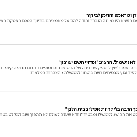
דן וטראמפ והוזמן לביקור
הנשיא היוצא וזה הנבחר והודה להם על מאמציהם בתיווך הסכם הפסקת האש
א נושמת". הרצוג: "ופדויי השם ישובון"
ה ואמר: "אין לי ספק שהחזרה של החטופות והחטופים תתרום תרומה קיומית ל
 לפיד וגנץ מבטיחים רשת ביטחון לממשלה • הצהרות המלאות
ך הרבה בלי להיות אפילו בבית הלבן"
כס את ההישג לממשלו ומבטיח "נוודא שעזה לעולם לא תהפוך שוב למקלט בטוח