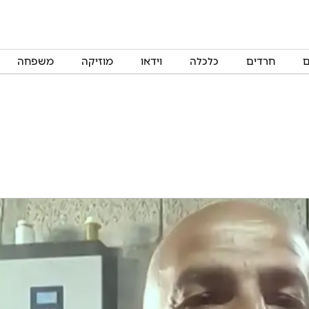
ם
חרדים
כלכלה
וידאו
מוזיקה
משפחה