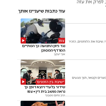
 לפרק את עזה
עוד כתבות שיעניינו אותך
צפו
י; שיבח את הלוחמים, הזכיר
נגד כיוון התנועה: כך הסתיים
המרדף המסוכן
אבי יעקב
צרים וקטאר, תוך מגעים
'ישיבת בין הזמנים'
שידור בלעדי ויוצא דופן: כך
נראה מושב בית דין • צפו
הרב נחום נוסבכר