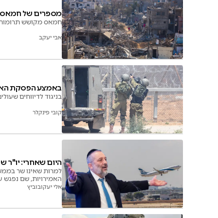
מספרים של חמאס: ה
חמאס מקושש תרומות? 
אבי יעקב
באמצע הפסקת האש:
בניגוד לדיווחים שעולי
קובי פינקלר
היום שאחרי: יו"ר ש
למרות שאינו שר בממשל
האמירויות, שם נפגש ע
אלי יעקובוביץ