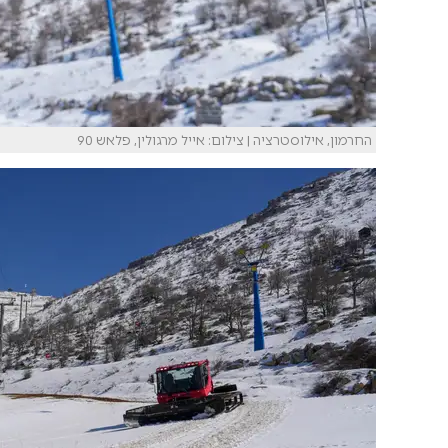
החרמון, אילוסטרציה | צילום: אייל מרגולין, פלאש 90