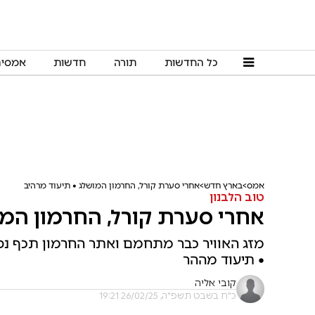
כל החדשות
תורה
חדשות
אמסי
אמס
בארץ חדש
אחרי סערת קורל, החרמון המושלג • תיעוד מרהיב
טוב הלבנון
אחרי סערת קורל, החרמון המו
מזג האוויר כבר מתחמם ואתר החרמון תכף נפ
• תיעוד מההר
קובי אליה
כ"ח בשבט תשפ"ה, 26/02/25 19:21