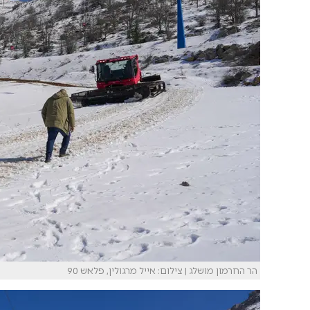
הר החרמון מושלג | צילום: אייל מרגולין, פלאש 90