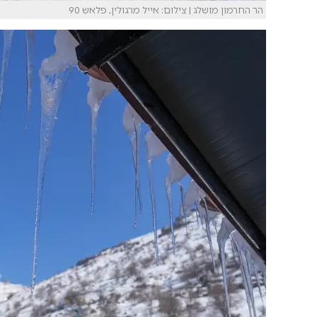
הר החרמון מושלג | צילום: אייל מרגולין, פלאש 90