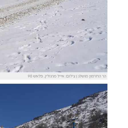
הר החרמון מושלג | צילום: אייל מרגולין, פלאש 90