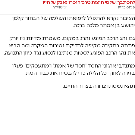
להסתבך: שלטי חוצות טרם הוסרו
נאבק על חייו
פנחס בן זיו
יוני שניידר
הציבור נקרא להתפלל לרפואתו השלמה של הבחור קלמן
יהושע בן אסתר מלכה ברכה.
גם נהג הרכב הפוגע נהרג במקום. משטרת מדינת ניו יורק
פתחה בחקירה מקיפה לבדיקת נסיבות המקרה ומה הביא
את נהג הרכב הפוגע לסטות מנתיבו לנסוע נגד כיוון התנועה.
מתנדבי ארגוני החסד 'חסד של אמת' ו'מתעסקים' פעלו
בזירה לאורך כל הלילה כדי להבטיח את כבוד המת.
תהא נשמתו צרורה בצרור החיים.