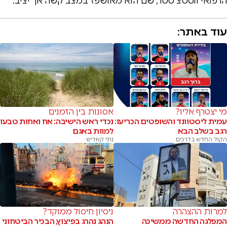
הרפואי ווסטצ'סטר, שם הוא מאושפז במצב קשה אך יציב.
עוד באתר:
מי יצטרף אליו?
אסונות בין הזמנים
עמית ליסטוונד והשופטים הכריעו:
נכדי ראש הישיבה: אח ואחות טבעו
רגב בשלב הבא
למוות באגם
הקול החדש בדרכים
נתי קאליש
למרות ההצהרה
ניסיון חיסול ממוקד?
המפלגה החדשה ממשיכה
הנהג נהרג בפיצוץ, הבכיר הביטחוני