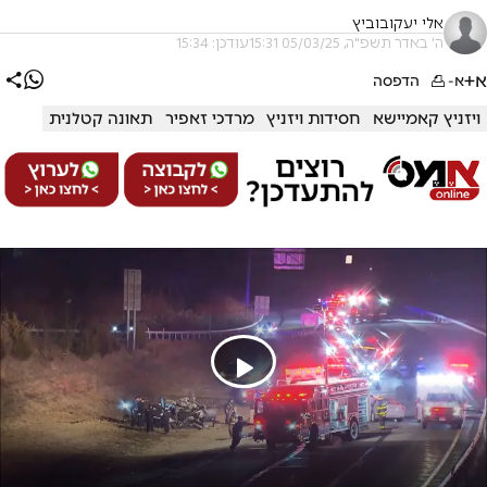
אלי יעקובוביץ
ה' באדר תשפ"ה, 05/03/25 15:31
עודכן: 15:34
א+
א-
הדפסה
ויזניץ קאמיישא
חסידות ויזניץ
מרדכי זאפיר
תאונה קטלנית