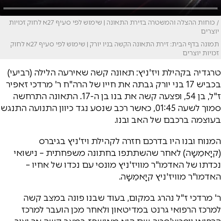
/ כוחות ההצלה והמשטרה בזירת התאונה | שימוש לפי סעיף 27א לחוק זכויות
יוצרים
תמונה בדף הבית: זירת התאונה הקשה בניו יורק | שימוש לפי סעיף 27א לחוק
זכויות יוצרים
טרגדיה בקהילת ויז'ניץ: תאונה קשה שאירעה הלילה (רביעי)
בכביש 17 בני יורק גבתה את חייו של הרה"ח ר' מרדכי זאפיר
ז"ל, בן 54, ופצעה קשה את בנו בן ה-17. התאונה התרחשה
סמוך לשעה 01:45, כאשר רכב שנסע נגד כיוון התנועה התנגש
בעוצמה ברכבם של האב ובנו.
המנוח ובנו היו בדרכם חזרה לקהילת ויז'ניץ בגיברס
(קיָאמֵשָה) לאחר שהשתתפו בחתונה משפחתית – נישואי
נכדתו של האדמו"ר מוויז'ניץ מונסי עם נכדו של אחיו –
האדמו"ר מוויז'ניץ קיָאמֵשָה.
ר' מרדכי ז"ל נהרג במקום, בעוד שבנו פונה במצב קשה
למרכז הרפואי גרנט במדיטאון ולאחר מכן הועבר למרכז