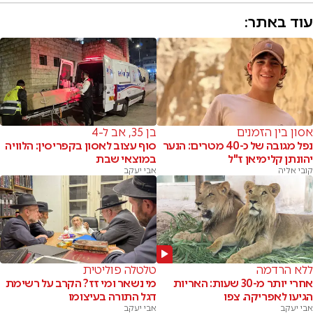
עוד באתר:
אסון בין הזמנים
בן 35, אב ל-4
נפל מגובה של כ-40 מטרים: הנער
סוף עצוב לאסון בקפריסין: הלוויה
יהונתן קלימיאן ז"ל
במוצאי שבת
קובי אליה
אבי יעקב
ללא הרדמה
טלטלה פוליטית
אחרי יותר מ-30 שעות: האריות
מי נשאר ומי זז? הקרב על רשימת
הגיעו לאפריקה. צפו
דגל התורה בעיצומו
אבי יעקב
אבי יעקב