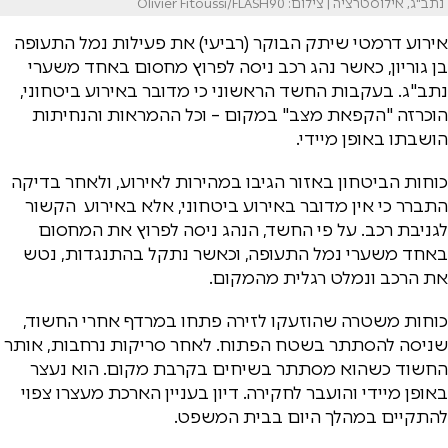
נתב"ג, אילוסטרציה | צילום: Olivier Fitoussi/FLASH90
אירוע דרמטי שיתק הבוקר (רביעי) את פעילות נמל התעופה
בן גוריון, כאשר נהג רכב ניסה לפרוץ מחסום באחד משערי
נתב"ג. בעקבות החשד הראשוני כי מדובר באירוע ביטחוני,
הוכרזה "הקפאת מצב" במקום – וכל ההמראות והנחיתות
הושבתו באופן מיידי.
כוחות הביטחון באזור הגיבו במהירות לאירוע, ולאחר בדיקה
התברר כי אין מדובר באירוע ביטחוני, אלא באירוע הקשור
לגניבת רכב. על פי החשד, הנהג ניסה לפרוץ את המחסום
באחד משערי נמל התעופה, וכאשר נתקל בהתנגדות, נטש
את הרכב ונמלט רגלית מהמקום.
כוחות משטרה שהוזעקו לזירה פתחו במרדף אחרי החשוד,
שניסה להסתתר בשטח הפתוח. לאחר סריקות נרחבות, אותר
החשוד כשהוא מסתתר בשיחים בקרבת מקום. הוא נעצר
באופן מיידי והועבר לחקירה. דיון בעניין הארכת מעצרו צפוי
להתקיים במהלך היום בבית המשפט.