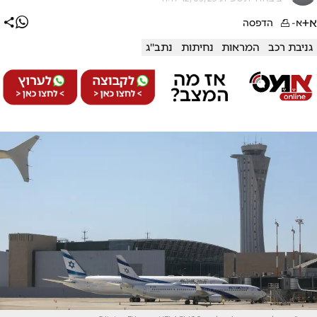
א+
א-
הדפסה
גניבת רכב
המראות
נחיתות
נתב''ג