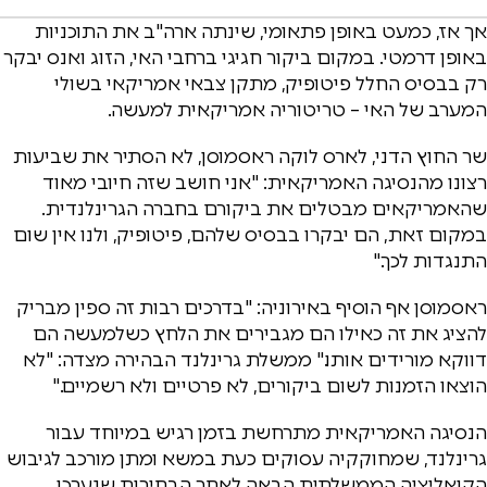
אך אז, כמעט באופן פתאומי, שינתה ארה"ב את התוכניות
באופן דרמטי. במקום ביקור חגיגי ברחבי האי, הזוג ואנס יבקר
רק בבסיס החלל פיטופיק, מתקן צבאי אמריקאי בשולי
המערב של האי – טריטוריה אמריקאית למעשה.
שר החוץ הדני, לארס לוקה ראסמוסן, לא הסתיר את שביעות
רצונו מהנסיגה האמריקאית: "אני חושב שזה חיובי מאוד
שהאמריקאים מבטלים את ביקורם בחברה הגרינלנדית.
במקום זאת, הם יבקרו בבסיס שלהם, פיטופיק, ולנו אין שום
התנגדות לכך."
ראסמוסן אף הוסיף באירוניה: "בדרכים רבות זה ספין מבריק
להציג את זה כאילו הם מגבירים את הלחץ כשלמעשה הם
דווקא מורידים אותו." ממשלת גרינלנד הבהירה מצדה: "לא
הוצאו הזמנות לשום ביקורים, לא פרטיים ולא רשמיים."
הנסיגה האמריקאית מתרחשת בזמן רגיש במיוחד עבור
גרינלנד, שמחוקקיה עסוקים כעת במשא ומתן מורכב לגיבוש
הקואליציה הממשלתית הבאה לאחר הבחירות שנערכו