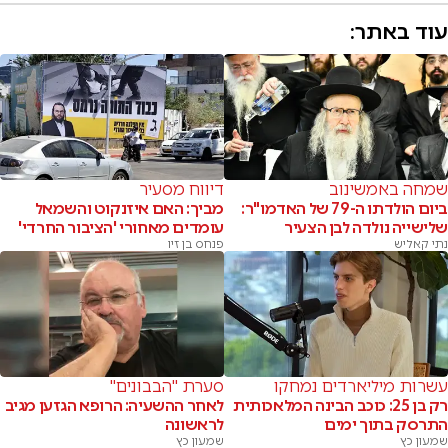
עוד באתר:
שמחה באמשינוב
דיווח מסעיר
ביום הולדתו ה-79 של האדמו"ר:
מביך: האם איזנקוט והשמאל
שלישייה נולדה לבן הצעיר
עומדים מאחורי 'הציבור החרדי'
נתי קאליש
פנחס בן זיו
עשרות מיליארדים נמחקו
סערת "הבבונים"
רק בן 25: כוכב הבינה המלאכותית
לאחר ההשעיה: הרופא הגזען מגיב
התרסק בתוך ימים
לראשונה
שמעון כץ
שמעון כץ