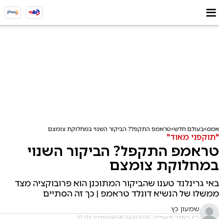
אמס
בעולם חדש
טראמפ התקפל? הביקור השנוי במחלוקת צומצם
"תוקפני מאוד"
טראמפ התקפל? הביקור השנוי
במחלוקת צומצם
באי גרינלנד טענו שהביקור המתוכנן הוא פרובוקציה מצד
ממשלו של הנשיא דונלד טראמפ | כך זה הסתיים
שמעון כץ
כ"ו באדר תשפ"ה, 26/03/25 16:58
עודכן: 17:01