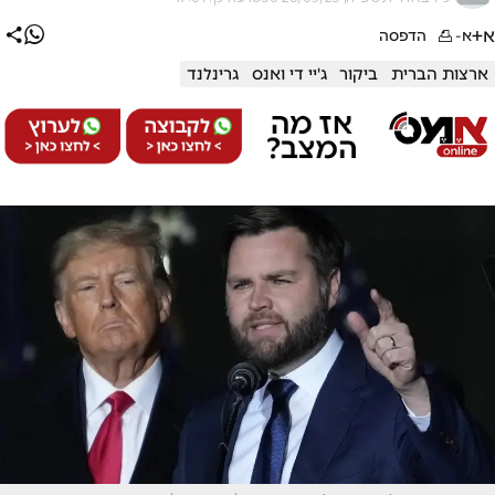
א+
א-
הדפסה
ארצות הברית
ביקור
ג'יי די ואנס
גרינלנד