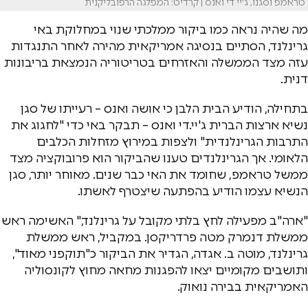
טראמפ וסגנו, ג'יי די ואנס | קרדיט: המפלגה הרפובליקנית
מה שהיה נראה כמו ביקור ממלכתי שנוי במחלוקת באי
גרינלנד, הסתיים בנסיגה אמריקאית מהירה לאחר התנגדות
עזה מצד הממשלה והאזרחים בטריטוריה הנמצאת בריבונות
דנית.
בתחילה, הודיע הבית הלבן כי אושה ואנס – רעייתו של סגן
נשיא ארצות הברית ג'יי.די ואנס – תבקר באי כדי "לחגוג את
התרבות הגרינלנדית" ולצפות במירוץ מזחלות הכלבים
הלאומי. אך הגרינלנדים טענו שהביקור הוא פרובוקציה מצד
ממשל טראמפ, שחומד את האי כבר שנים. מאוחר יותר, סגן
הנשיא עצמו הודיע בהפתעה שיצטרף לאשתו.
"ארה"ב מפעילה לחץ בלתי מקובל על גרינלנד," האשימה ראש
ממשלת דנמרק מטה פרדריקסן. במקביל, ראש ממשלת
גרינלנד, מוטה ב. אגדה, הגדיר את הביקור כ"תוקפני מאוד",
ותושבים מקומיים יצאו להפגנות מחאה מחוץ לקונסוליה
האמריקאית בבירה נואוק.