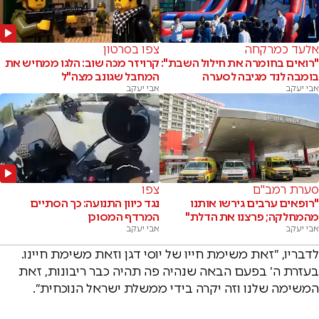
אלעד כמרקחה
צפו בסרטון
"רואים בחומרה את חילול השבת":
קרויזר מכה שוב: הלגו ממחיש את
בומבה לנד מגיבה לסערה
המחבל שגונב מצה"ל
אבי יעקב
אבי יעקב
סערת רמב"ם
צפו
"רופאים ערבים גירשו אותנו
נגד כיוון התנועה: כך הסתיים
מהמחלקה; פרצנו את הדלת"
המרדף המסוכן
אבי יעקב
אבי יעקב
לדבריו, ״זאת משימת חייו של יוסי דגן וזאת משימת חיינו.
בעזרת ה׳ בפעם הבאה שנהיה פה תהיה כבר ריבונות, זאת
המשימה שלנו וזה יקרה בידי ממשלת ישראל הנוכחית״.