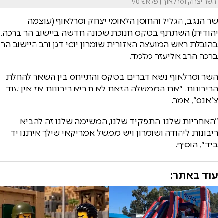
השר יצחק וסרלאוף | פלאש 90
שר הנגב, הגליל והחוסן הלאומי יצחק וסרלאוף (עוצמה
יהודית) השתתף בטקס חנוכת שכונה חדשה ביישוב הר ברכה,
בהובלת ראש המועצה האזורית שומרון יוסי דגן ורב היישוב הר
ברכה הרב אליעזר מלמד.
השר וסרלאוף נשא דברים בטקס והתייחס בין השאר להחלת
הריבונות. ״אם הממשלה הזאת לא תביא ריבונות אז אין עוד
צ׳אנס״, אמר.
״האחריות שלנו, התפקיד שלנו, המשימה שלנו זה להביא
ריבונות ליהודה ושומרון ויש ממשל אמריקאי שילך איתנו יד
ביד״, הוסיף.
עוד באתר: