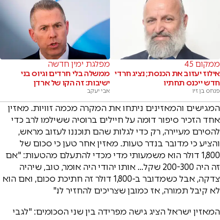
ממקום 45
מפלגת ימין חדשה
אילוז יעזוב את הכנסת; נציג חרדי
ממשלה בלי חרדים וגיוס בני
חדש ייכנס תחתיו
ישיבות: זה הקו של ארדן
פנחס בן זיו
אבי יעקב
המגישים והמאזינים ניתחו את המקרה מכמה זוויות. מאזין
אחד הזכיר סיפור דומה על חיילים ברוסיה ששילמו לרב כדי
להסירם מעיירה, רק כדי לגלות שהם תוכננו לעזוב מראש,
והציע כי מדובר בנדר טעות. מאזין אחר טען כי סכום של
1,800 דולר הוא משמעותי מדי מכדי להתעלם מהטעות: "אם
זה היה 200-300 שקל… אותו יהודי היה אומר, טוב, שיהיה
צדקה, אבל כשמדובר ב-1,800 דולר זה חתיכת סכום, ואם הוא
לא קיבל תמורה, אז כמובן שצריכים להחזיר לו."
המאזין ישראל הציג גישה מפרידה בין שני הסכומים: "לגבי