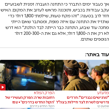
אך כעבור ימים התברר כי התחנה הועברה זמנית לשבועיים
עקב עבודות בכביש, ותוכננה מראש לעזוב את המקום. האיש
חזר לרב בטענה: "זהו מקח טעות, שילמתי 1,800 דולר כדי
שתזיז את התחנה עם איזה מופת, ומסתבר שאם הייתי
מחכה עוד שבוע, התחנה כבר הייתה לבד הולכת." הוא דרש
לא רק את ה-1,800 דולר, אלא גם את ה-200-300 דולר
הנוספים שתרם.
עוד באתר:
מזעזע
הפרק המלא
"מרגישים נבגדים": חרדים
רחובות שרה: הפרק העשירי של
נדרשים לשרת לצד חיילות בצה"ל
'הקול החדש בדרכים' • צפו
שמעון כץ
הקול החדש בדרכים