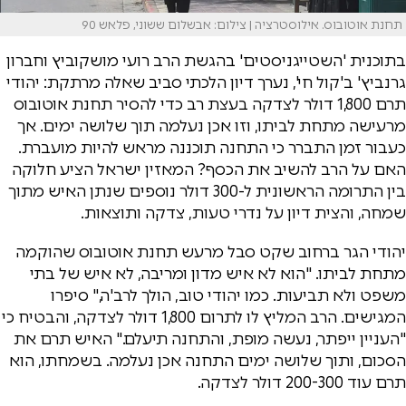
תחנת אוטובוס. אילוסטרציה | צילום: אבשלום ששוני, פלאש 90
בתוכנית 'השטייגניסטים' בהגשת הרב רועי מושקוביץ וחברון
גרנביץ' ב'קול חי', נערך דיון הלכתי סביב שאלה מרתקת: יהודי
תרם 1,800 דולר לצדקה בעצת רב כדי להסיר תחנת אוטובוס
מרעישה מתחת לביתו, וזו אכן נעלמה תוך שלושה ימים. אך
כעבור זמן התברר כי התחנה תוכננה מראש להיות מועברת.
האם על הרב להשיב את הכסף? המאזין ישראל הציע חלוקה
בין התרומה הראשונית ל-300 דולר נוספים שנתן האיש מתוך
שמחה, והצית דיון על נדרי טעות, צדקה ותוצאות.
יהודי הגר ברחוב שקט סבל מרעש תחנת אוטובוס שהוקמה
מתחת לביתו. "הוא לא איש מדון ומריבה, לא איש של בתי
משפט ולא תביעות. כמו יהודי טוב, הולך לרב'ה," סיפרו
המגישים. הרב המליץ לו לתרום 1,800 דולר לצדקה, והבטיח כי
"העניין ייפתר, נעשה מופת, והתחנה תיעלם." האיש תרם את
הסכום, ותוך שלושה ימים התחנה אכן נעלמה. בשמחתו, הוא
תרם עוד 200-300 דולר לצדקה.