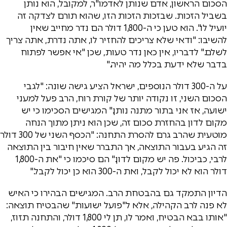
הסכום הראשון, אדם שנותן לאדמו"ר, למקובל, הוא נותן
בשביל הזכות. שבזכות הזכות הזו, שהוא תורם לצדקה זה
יועיל לו". הוא טען כי ה-1,800 דולר הם נדר מחייב שאין
להשיבו: "ודאי שלא צריכים להחזיר לו, אתה נדרת, אתה צריך
לשלם." לדבריו, אין כאן נדר טעות, שכן "אי אפשר לפתוח
בדבר שלא ידעת בכלל מה יהיה."
על ה-300 דולר הנוספים, ישראל הציע גישה שונה: "לגבי
הסכום השני, זו נקודה יותר של קורת רוח, הרב פעל למעני
ישועה, אז אני בתור מתנה נותן." המגישים הסכימו כי יש
מקום לדון בהחזרת סכום זה, שכן הוא ניתן מתוך הנחה
מוטעית שהרב גרם להסרת התחנה: "הכסף השני של 300 דולר
זה הגיע בעבור התוצאה, אך התברר שאין חיבור בין התוצאה
לרבי, כביכול. פה יש מקום לדון." הם סיכמו כי "את ה-1,800
דולר הוא לא יכול לקבל, ואת ה-300 הוא כן יכול לקבל."
הדיון התמקד גם בהבטחת הרב. המגישים הבהירו כי האיש
לא פנה לרב הקהילה, אלא ל"פועל ישועות" שהבטיח תוצאה:
"אותו בבא הבטיח, ואמר לו, תן לי 1,800 דולר, והתחנה תזוז,