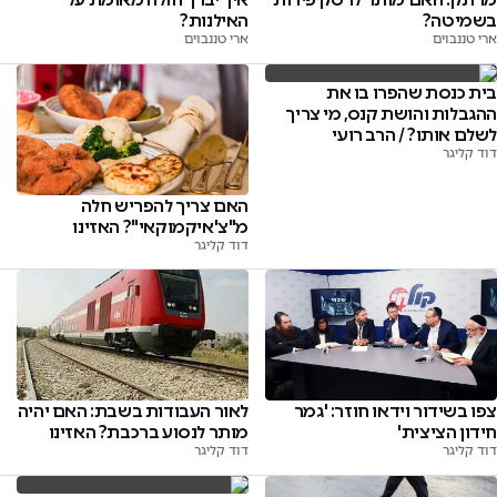
בשמיטה?
האילנות?
ארי טננבוים
ארי טננבוים
בית כנסת שהפרו בו את
ההגבלות והושת קנס, מי צריך
לשלם אותו? / הרב רועי
דוד קליגר
מושקוביץ
האם צריך להפריש חלה
מ"צ'איקמוקאי"? האזינו
דוד קליגר
צפו בשידור וידאו חוזר: 'גמר
לאור העבודות בשבת: האם יהיה
חידון הציצית'
מותר לנסוע ברכבת? האזינו
דוד קליגר
דוד קליגר