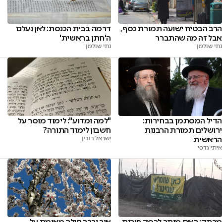
הרב הבטיח ישועה תמורת כסף,
דרמה בבית הכנסת: לאן נעלם
אבל זה מה שהתברר
ה'חתן בראשית'
נתי שולמן
נתי שולמן
הדיל המסתמן בבחירות:
"למה ומדוע": לימוד מוסר על
ירושלים תמורת הרבנות
חשבון לימוד התורה?
הראשית
ישראל רובין
איתי גדסי
מרתק: האם מותר לרסק פירות
איך יברך חולה מאומת על