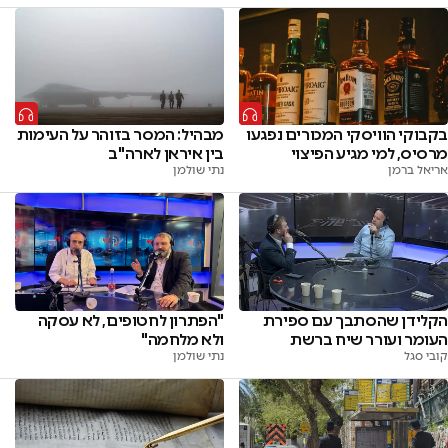
בקבוקי הוויסקי המכורים נפגעו
מבהיל: המסר בזוהר על העימות
מרסיס, למי מגיע הפיצוי
בין איראן לארה"ב
אריאל ברמן
נתי שולמן
הקלידן שהסתבך עם ספירת
"הפתרון לחטופים, לא עסקה
העומר ועורר שיח ברשת
ולא מלחמה"
קובי סגל
נתי שולמן