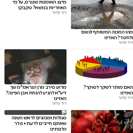
מיצג האומנות שנגרס, על מי
האחריות בנושא? טקבקו
דוד קליגר
מהו המכנה המשותף לגשם
ולחסד? האזינו
דוד קליגר
האם מותר לשקר לסוקר?
מדוע סירב מרן הגראמ"מ שך
האזינו
זיע"א להגיע להנחת אבן הפינה?
דוד קליגר
האזינו
דוד קליגר
סגולות ומנהגים לראש השנה
שאתם חייבים לדעת • סדר
הלכותינו