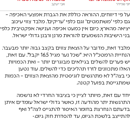
יוני שניידר
אבי יעקב
על פי דיווחים, ההוראה כוללת את הגברת אמצעי האכיפה –
גם כלפי 'משתמטים' וגם כלפי 'עריקים'. מלבד צווי עיכוב
יציאה מהארץ, כיום אין כמעט אכיפה וענישה אפקטיבית כלפי
בני הישיבות הנשמעים להוראת מרנן ורבנן גדולי ישראל.
מלבד זאת, מדובר על הוצאת צווים בקצב גבוה יותר מבעבר.
הנחיית הרמטכ"ל היא: "שכל נער מגיל 16.5 יקבל". עם זאת,
יש פערים להשלים בגילאים מבוגרים יותר – ואת הכמויות
האלו מתכוונים לזרז תהליכים כדי להשלים. עוד נטען
כי ‏בצה"ל לא מתרגשים לוגיסטית מהוצאת הצווים – הכמות
שמתגייסת בפועל קטנה.
יחד עם זאת, מיותר לציין כי בציבור החרדי לא נרשמה
התרגשות יתר מהודעה זו, כאשר גדולי ישראל עומדים איתן
בדעתם הנחרצת בחומר האיסור להתגייס לצה"ל ואף
להתייצב בלשכת הגיוס, עד להסדרת חוק גיוס.-