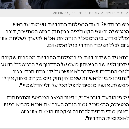
צו גיוס בדואר | צילום: חיים גולדברג, פלאש 90
משבר חדש? בעוד המפלגות החרדיות זועמות על ראש
הממשלה וראשי הקואליציה בגין חוק הגיוס המתעכב, דובר
צה"ל מודיע כי הרמטכ"ל הנחה את אכ"א להיערך לשליחת צווי
גיוס לכלל הציבור החרדי בגיל המתאים.
בתאגיד השידור דווח, כי במפלגות החרדיות מספרים שקיבלו
עדכון ולפיו שר הביטחון כועס על התדרוך של הרמטכ״ל בנוגע
לגיוס החרדים ושהדבר לא אושר על ידו. גורם חרדי בכיר:
"נתניהו מבין לראשונה שאם אין חוק גיוס בקרוב מאוד, אין לו
ממשלה. אנשיו מנסים להפיל הכל על יולי אדלשטיין".
על פי הודעת דובר צה"ל, "לאור המצב המבצעי והתפתחות
המערכה, הרמטכ״ל זמיר הנחה הערב את אכ״א להביא בפניו
באופן מידי תכנית להרחבה ומקסום הוצאת צווי גיוס
לאוכלוסייה החרדית".