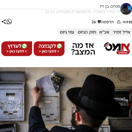
פנחס בן זיו
ח' באייר תשפ"ה, 06/05/25 20:31
עודכן: 22:42
א+
א-
הדפסה
💬
26
אייל זמיר
אכ"א
חוק הגיוס
צווי גיוס