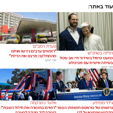
עוד באתר:
סערת רמב"ם
"רופאים ערבים גירשו אותנו
הלילה בשחנ"ש
מהמחלקה; פרצנו את הדלת"
כמעט טיפול בשידור חי: אב שכול
אבי יעקב
בשיחה אישית עם פסיכולוג
אבי יעקב
גילוי מפתיע
אלעד כמרקחה
גרושתו של טראמפ חושפת: הספר
"רואים בחומרה את חילול השבת":
הקדוש שנמצא על לבו
בומבה לנד מגיבה לסערה