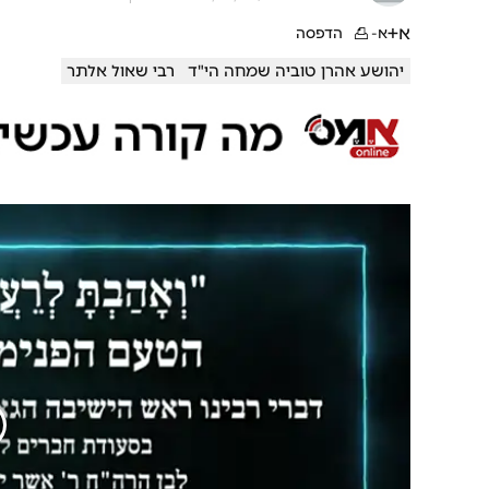
א+
א-
הדפסה
יהושע אהרן טוביה שמחה הי"ד
רבי שאול אלתר