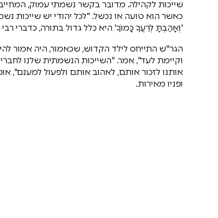
שייכות לקהילה. מדובר בקשר נשמתי עמוק, המחייב כל
כאשר הוא טועה או נכשל. "לכל יהודי יש שייכות נשמ
'וְאָהַבְתָּ לְרֵעֲךָ כָּמוֹךָ' היא כלל גדול בתורה, כדברי רב
הגר"ש התייחס לילד הקדוש, שכאמור, היה אמור להיו
וקיימת לעד", אמר. "השייכות הנשמתית שלנו לחברינ
אותנו לזכור אותם, לאהוב אותם ולפעול למענם", או
ופניו מאירות.