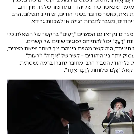
 הפסוק מלמד שכאשר שור של יהודי נוגח שור של גוי, אין חיוב
ומת זאת, כאשר מדובר בשני יהודים, יש חיוב תשלום. הרב
ן יהודים, מעבר לחברות רגילה או לשכנות גרידא.
צרים נקראו גם המצרים "רֵעִים" בהקשר של השאלת כלי
מונח "רֵעֲךָ" יכול להתייחס לסוגים שונים של קשרים.
ו יחד, היה קשר מסוים ביניהם. אך לאחר יציאת מצרים,
יותר בין היהודים – קשר של "אַחֲוָה" ו"רֵעוּת"
כל יהודי, הסביר הרב, מחובר לחברו ברמה נשמתית,
ֻּלָּם שְׁלוּחוֹת לְדָבָר אֶחָד".