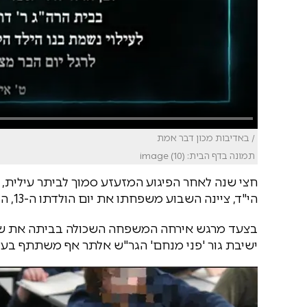
/ באדיבות מכון דבר אמת
תמונה בדף הבית: image (10)
חצי שנה לאחר הפיגוע המזעזע סמוך לביתר עילית,
הי"ד, ציינה השבוע משפחתו את יום הולדתו ה-13, היום בו היה אמור לקבל עול תורה ומצוות.
בצעד מרגש אירחה המשפחה השכולה בביתה את שמ
ישיבת גור 'פני מנחם' הגר"ש אלתר אף משתתף בע