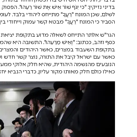
בדיני נזיקין: "כי יִגֹּף שׁוֹר אִישׁ אֶת שׁוֹר רֵעֵהוּ".
לשלם, שכן המונח "רֵעֲךָ" מתייחס ליהודי בלבד. לע
הסביר כי המונח "רֵעֲךָ" מבטא קשר עמוק וייחודי בי
הגר"ש אלתר התייחס לשאלה מדוע בתקופת יציאת מ
כסף וזהב, ככתוב: "וְאִישׁ מֵרֵעֵהוּ". התשובה היא שה
בתקופת השעבוד במצרים, כאשר היהודים והמצרים חי
כאשר עם ישראל קיבל את התורה, נוצר קשר חדש ועמוק 
הנובעים מהנשמה היהודית, שהיא חלק אלוקי ממעל. 
כאילו כולם חלק מאותו מקור עליון, כדברי הנביא יחזקאל: "כ