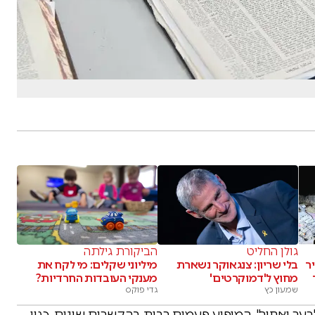
גולן החליט
הביקורת גילתה
ר
בלי שריון: צנגאוקר נשארת
מיליוני שקלים: מי לקח את
מחוץ ל'דמוקרטים'
מענקי העובדות החרדיות?
שמעון כץ
גדי פוקס
ךָ וְאָחִיךָ", המופיע פעמים רבות בהקשרים שונים, כגון