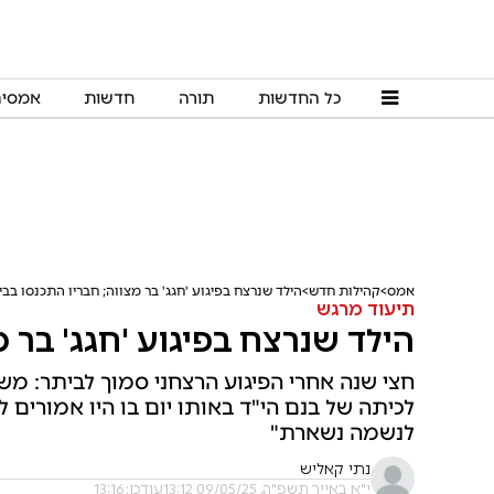
כל החדשות
תורה
חדשות
אמסי
אמס
קהילות חדש
הילד שנרצח בפיגוע 'חגג' בר מצווה; חבריו התכנסו בבי
תיעוד מרגש
הילד שנרצח בפיגוע 'חגג' בר מ
חצי שנה אחרי הפיגוע הרצחני סמוך לביתר:
לכיתה של בנם הי"ד באותו יום בו היו אמורים 
לנשמה נשארת"
נתי קאליש
י"א באייר תשפ"ה, 09/05/25 13:12
עודכן: 13:16