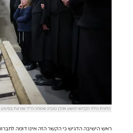
הלווית הילד הקדוש יהושע אהרן טוביה שמחה הי"ד שנרצח בפיגוע ירי 
ראש הישיבה הדגיש כי הקשר הזה אינו דומה לחברות