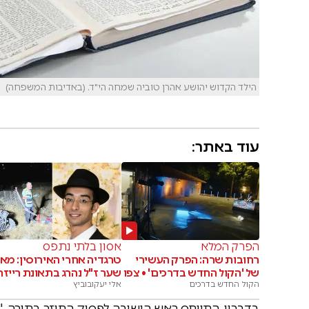
הילד הקדוש יהושע אהרן טוביה שמחה הי"ד. (באדיבות המשפחה)
עוד באתר:
הפרק המלא
אסון בלתי נתפס
רחובות שרה: הפרק העשירי
טרגדיה אחרי האירוסין: מאי
של 'הקול החדש בדרכים' • צפו
שער ז"ל נהרג בתאונת רייזר
הקול החדש בדרכים
אלי יעקובוביץ
בדבריו, התייחס ראש הישיבה לפסוק החוזר בתורה, "רֵעֲ