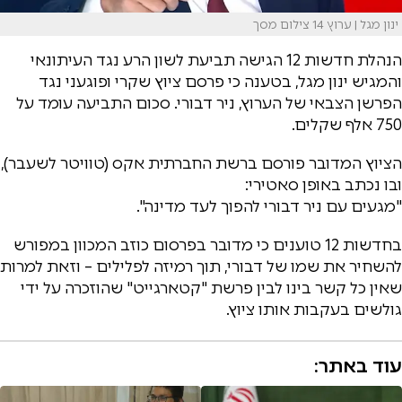
ינון מגל | ערוץ 14 צילום מסך
הנהלת חדשות 12 הגישה תביעת לשון הרע נגד העיתונאי
והמגיש ינון מגל, בטענה כי פרסם ציוץ שקרי ופוגעני נגד
הפרשן הצבאי של הערוץ, ניר דבורי. סכום התביעה עומד על
750 אלף שקלים.
הציוץ המדובר פורסם ברשת החברתית אקס (טוויטר לשעבר),
ובו נכתב באופן סאטירי:
"מגעים עם ניר דבורי להפוך לעד מדינה".
בחדשות 12 טוענים כי מדובר בפרסום כוזב המכוון במפורש
להשחיר את שמו של דבורי, תוך רמיזה לפלילים – וזאת למרות
שאין כל קשר בינו לבין פרשת "קטארגייט" שהוזכרה על ידי
גולשים בעקבות אותו ציוץ.
עוד באתר: