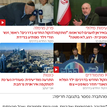
עימות מילולי
פרק מרמלה
באיראן לועגים לטראמפ: "מתקפה
'הקול החדש בדרכים': ראפר, זמר
מסיבית - רגע, לא משנה"
הודי וילד מפתיע בניידת
שמעון כץ
הקול החדש בדרכים
9 מתמודדים
כוננות
הקול החדש בדרכים: ילד הפלא
התרעה מודיעינית: סעודיה נערכת
האגדי חוזר כשופט • צפו
למתקפה איראנית נרחבת
הקול החדש בדרכים
אבי יעקב
מהחברה נמסר בתגובה חריפה:
"מדובר בפרסומים שקריים, פוגעניים וחמורים, שכל מטרתם