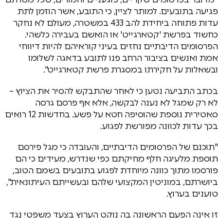
פגיעה בתובעים. למותר לציין, כי התובע, אשר הוזמן לתת
עדות פתוחה ביחידת להב 433 במשטרה, מעולם לא נחקר
כחשוד בפרשת 'קטארגייט' או הואשם בעבירה כלשהי.
הפרסומים הדיבתיים נחזים בעיני קוראיהם להיות דיווחי
אמת ואנשים בציבור הרחב פנו לתובע בדאגה לשלומו
ובשאלות על חקירתו במסגרת פרשת קטארגייט".
בכתב התביעה נטען כי לאחר שהתבקש להסיר את הציוץ –
לא רק שמגל לא נענה לבקשה, אלא אף פרסם גרסה
סאטירית נוספת שהוסיפה חטא על פשע. בחדשות 12 רואים
בכך עדות לכוונה מפורשת לפגוע.
"תוכנם של הפרסומים הדיבתיים, והעובדה כי מגל פירסם
תוספת מלעיגה חלף מחיקתם כפי שנדרש, מעידים כי הם
פורסמו מתוך כוונה מיוחדת לפגוע בתובעים בשמם הטוב,
ביושרתם, במוניטין המקצועי שלהם ובעשייתם העיתונאית",
טוענים בערוץ.
זו אינה הפעם הראשונה בה נוקט הערוץ בצעד משפטי נגד