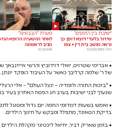
'ישיבת בין הזמנים'
סערת "הבבונים"
שידור בלעדי ויוצא דופן: כך
לאחר ההשעיה: הרופא הגזע
נראה מושב בית דין • צפו
מגיב לראשונה
הרב נחום נוסבכר
שמעון כץ
• אברימי שטרויס, יואלי דוידוביץ והרשי אייזנבאך 
של ר' שלמה קרליבך כאשר על העיבוד הופקד יונתן בל
• "בזכות התורה ולומדיה – ינצל העולם" – אלי הרצליך
שנערך לבני ישיבות בערב חג הפסח האחרון בעיר בני
• ואמש בשעות דמדומי החמה יום גדול ומסוגל לתפ
בדיקת הסאונד, מתפלל ומבקש על חינוך הילדים.
• בזמן שאריק דביר, יחיאל ליכטיגר מקהלת הילדים