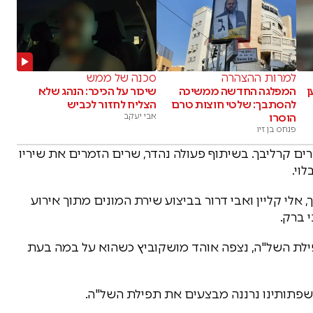
למרות ההצהרה
סכנה של ממש
ן
המפלגה החדשה ממשיכה
שיכור על הכיכר: הנהג שלא
להסתבך: שלטי חוצות טרם
הצליח לחזור לכביש
הוסרו
אבי יעקב
פנחס בן זיו
שרים קרליבך. בשיתוף פעולה נהדר, שרים הזמרים את שיריו
וי.
, אלי קליין ואבי דרור בביצוע שירת המונים מתוך אירוע
 ברק.
ילת השל"ה, נצפה אוהד מושקוביץ כשהוא על במה בעת
 שפתותינו נרננה מבצעים את תפילת השל"ה.