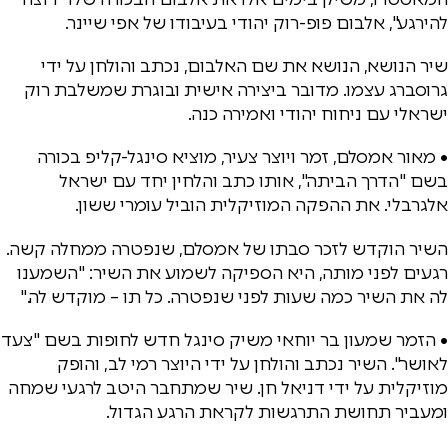
להירגע", אלבום פופ-רוק יהודי בעיבודו של אפי שיינר.
שיר הנושא, הנושא את שם האלבום, נכתב והולחן על ידי
גרוסברג עצמו. מדובר ביצירה אישית ובוגרת שמשלבת רוק
ישראלי עם ניחוח יהודי ואמירה כנה.
• מאור אמסלם, זמר ויוצר צעיר, מוציא סינגל-קליפ בכורה
בשם "הדרך הביתה", אותו כתב והלחין יחד עם ישראל
אלגרבלי. את ההפקה המוזיקלית הוביל עומרי ששון.
השיר הוקדש לזכר סבתו של אמסלם, שנפטרה ממחלה קשה.
רגעים לפני מותה, היא הספיקה לשמוע את השיר: "השמענו
לה את השיר כמה שעות לפני שנפטרה. כל תו – מוקדש לה."
• הזמר שמעון בר יוחאי משיק סינגל חדש לחופות בשם "צעד
לאושר". השיר נכתב והולחן על ידי היוצר רמי לב, והופק
מוזיקלית על ידי דניאל חן. שיר שמתחבר היטב לרגעי שמחה
ומעביר תחושת התרגשות לקראת הרגע הגדול.