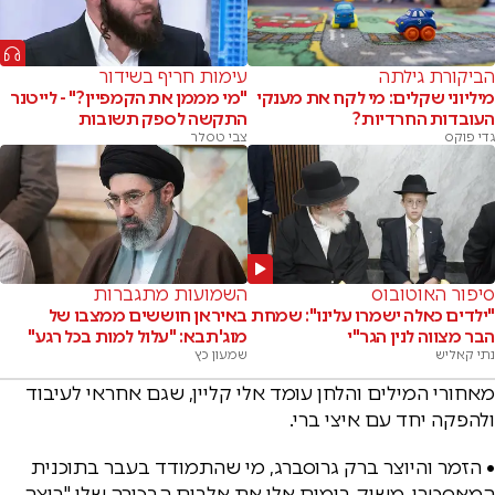
הביקורת גילתה
עימות חריף בשידור
מיליוני שקלים: מי לקח את מענקי
"מי מממן את הקמפיין?" - לייטנר
העובדות החרדיות?
התקשה לספק תשובות
גדי פוקס
צבי טסלר
סיפור האוטובוס
השמועות מתגברות
"ילדים כאלה ישמרו עלינו": שמחת
באיראן חוששים ממצבו של
הבר מצווה לנין הגר"י
מוג'תבא: "עלול למות בכל רגע"
נתי קאליש
שמעון כץ
מאחורי המילים והלחן עומד אלי קליין, שגם אחראי לעיבוד
ולהפקה יחד עם איצי ברי.
• הזמר והיוצר ברק גרוסברג, מי שהתמודד בעבר בתוכנית
המאסטרו, משיק בימים אלו את אלבום הבכורה שלו "רוצה