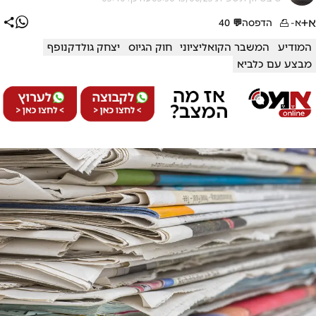
א+
א-
הדפסה
💬
40
המודיע
המשבר הקואליציוני
חוק הגיוס
יצחק גולדקנופף
מבצע עם כלביא