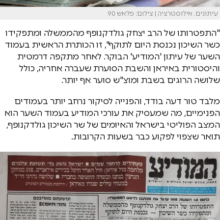
עיתונים. אילוסטרציה | צילום: פלאש 90
"התפטרותו של הרב יצחק גולדקנופף מהממשלה ומתפקידו
כשר השיכון נכנסת היום לתוקף", זו הכותרת הראשית בעמוד
השער של עיתון 'המודיע' הבוקר. לאחר מתקפה דרמטית
והיסטורית באיראן והשבת הסוערת שעברה אחריה, כולל
שלושה הרוגים בשבת ומוצ"ש סוער אף יותר.
מלבד טור דעה בודד, והפנייה לסיקור נרחב יותר בעמודים
הפנימיים, מה שמעסיק את עורכי המודיע בעמוד השער הוא
המצב הפוליטי בישראל והאיומים של שר השיכון גולדקנופף,
תואר שצפוי לפקוע כבר בשעות הקרובות.