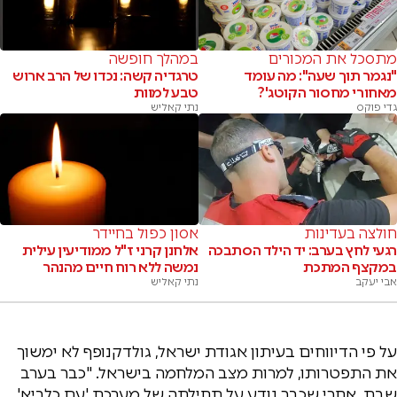
מתסכל את המכורים
במהלך חופשה
"נגמר תוך שעה": מה עומד
טרגדיה קשה: נכדו של הרב ארוש
מאחורי מחסור הקוטג'?
טבע למוות
גדי פוקס
נתי קאליש
חולצה בעדינות
אסון כפול בחיידר
רגעי לחץ בערב: יד הילד הסתבכה
אלחנן קרני ז"ל ממודיעין עילית
במקצף המתכת
נמשה ללא רוח חיים מהנהר
אבי יעקב
נתי קאליש
על פי הדיווחים בעיתון אגודת ישראל, גולדקנופף לא ימשוך
את התפטרותו, למרות מצב המלחמה בישראל. "כבר בערב
שבת, אחרי שכבר נודע על תחילתה של מערכת 'עם כלביא'