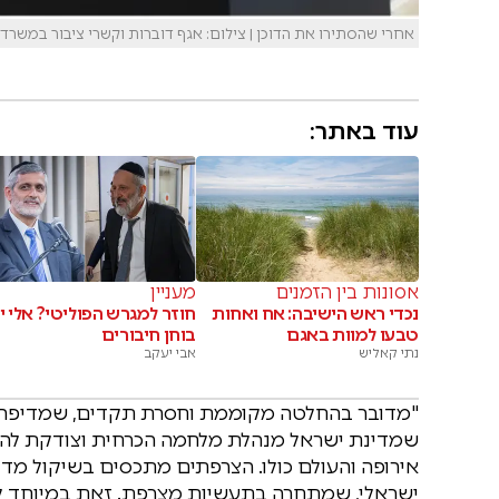
אחרי שהסתירו את הדוכן | צילום: אגף דוברות וקשרי ציבור במשרד 
עוד באתר:
אסונות בין הזמנים
מעניין
נכדי ראש הישיבה: אח ואחות
חוזר למגרש הפוליטי? אלי י
טבעו למוות באגם
בוחן חיבורים
נתי קאליש
אבי יעקב
"מדובר בהחלטה מקוממת וחסרת תקדים, שמדיפה ני
שמדינת ישראל מנהלת מלחמה הכרחית וצודקת להסרת
אירופה והעולם כולו. הצרפתים מתכסים בשיקול מדי
ישראלי, שמתחרה בתעשיות מצרפת. זאת במיוחד לא