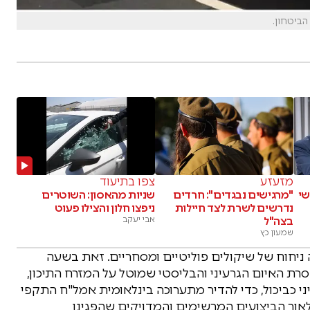
הביטחון.
מזעזע
צפו בתיעוד
שי
"מרגישים נבגדים": חרדים
שניות מהאסון: השוטרים
נדרשים לשרת לצד חיילות
ניפצו חלון והצילו פעוט
בצה"ל
אבי יעקב
שמעון כץ
חוח של שיקולים פוליטיים ומסחריים. זאת בשעה
 האיום הגרעיני והבליסטי שמוטל על המזרח התיכון,
ני כביכול, כדי להדיר מתערוכה בינלאומית אמל"ח התקפי
ור הביצועים המרשימים והמדויקים שהפגינו