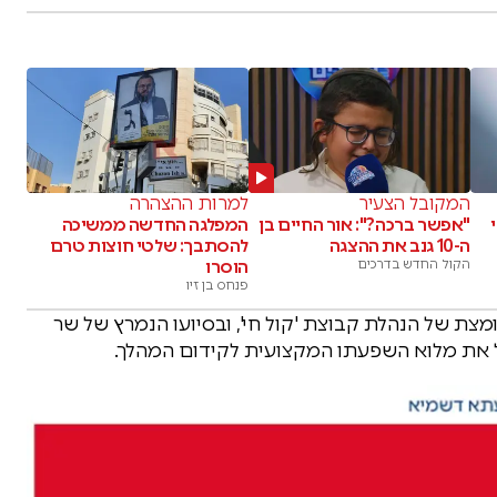
המקובל הצעיר
למרות ההצהרה
"אפשר ברכה?": אור החיים בן
המפלגה החדשה ממשיכה
ה-10 גנב את ההצגה
להסתבך: שלטי חוצות טרם
הקול החדש בדרכים
הוסרו
פנחס בן זיו
ת של הנהלת קבוצת 'קול חי', ובסיועו הנמרץ של שר
 את מלוא השפעתו המקצועית לקידום המהלך.