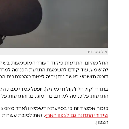
אילוסטרציה
החל מהיום, התרעות פיקוד העורף המושמעות בשידו
להישמע, עוד קודם להשמעת התרעת הכניסה למרחבי
דומה תושמע כאשר ניתן יהיה לצאת מהמרחבים המו
בתדרי 'קול חי' ו'קול חי מיוזיק', יופעל כמדי שבת
התרעות על כניסה למרחבים המוגנים, והתרעות על 
כזכור, אמש דווח כי בסייעתא דשמיא ולאחר מאמצי
שידורי התחנה גם לצפון הארץ
, זאת לטובת עשרות א
הצפון.