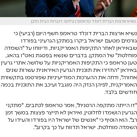
נשיא ארצות הברית דונלד טראמפ | צילום: דוברות הבית הלבן
נשיא ארצות הברית דונלד טראמפ חשף היום (רביעי) כי
גורמים מטעם ישראל ביקרו במתקן הגרעיני בפורדו
שבאיראן לאחר התקיפות האמריקניות, ודיווחו על "השמדה
מוחלטת" של המתקן. בדברים שנשא בפסגת נאט"ו בהאג,
טען טראמפ כי התקיפות האמריקניות על שלושה אתרי גרעין
באיראן "החזירו את תוכנית הגרעין האיראנית עשרות שנים
אחורה", ודחה את ההערכות המודיעיניות שפורסמו בתקשורת
האמריקנית, לפיהן הנזק היה מוגבל ועיכב את התוכנית בכמה
חודשים בלבד.
"זו הייתה מתקפה הרסנית", אמר טראמפ לכתבים. "מתקני
הגרעין הושמדו לחלוטין, ואיראן לא תייצר פצצות במשך זמן
רב". הוא הוסיף כי "אנשים של ישראל היו בפורדו והעידו על
השמדה מוחלטת. ישראל תדווח על כך בקרוב".