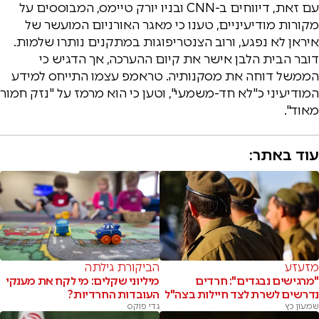
עם זאת, דיווחים ב-CNN ובניו יורק טיימס, המבוססים על
מקורות מודיעיניים, טענו כי מאגר האורניום המועשר של
איראן לא נפגע, ורוב הצנטריפוגות במתקנים נותרו שלמות.
דובר הבית הלבן אישר את קיום ההערכה, אך הדגיש כי
הממשל דוחה את מסקנותיה. טראמפ עצמו התייחס למידע
המודיעיני כ"לא חד-משמעי", וטען כי הוא מרמז על "נזק חמור
מאוד".
עוד באתר:
מזעזע
הביקורת גילתה
"מרגישים נבגדים": חרדים
מיליוני שקלים: מי לקח את מענקי
נדרשים לשרת לצד חיילות בצה"ל
העובדות החרדיות?
שמעון כץ
גדי פוקס