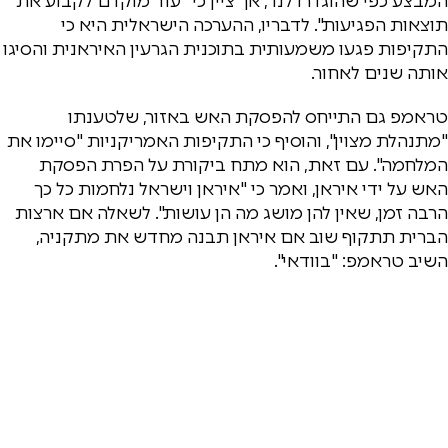
המבצע כפי שהוגדרו לנו", אך ציין כי "עוד מוקדם לקבוע את
תוצאות הפגיעות". לדבריו, ההערכה הישראלית היא כי
התקיפות פגעו משמעותית בתוכנית הגרעין האיראנית והסיגו
אותה שנים לאחור.
טראמפ גם התייחס להפסקת האש באזור, שלטענתו
"מתנהלת מצוין", והוסיף כי התקיפות האמריקניות "סיימו את
המלחמה". עם זאת, הוא מתח ביקורת על הפרת הפסקת
האש על ידי איראן, ואמר כי "איראן וישראל נלחמות כל כך
הרבה זמן, שאין להן מושג מה הן עושות". לשאלה אם ארצות
הברית תתקוף שוב אם איראן תבנה מחדש את מתקניה,
השיב טראמפ: "בוודאי".