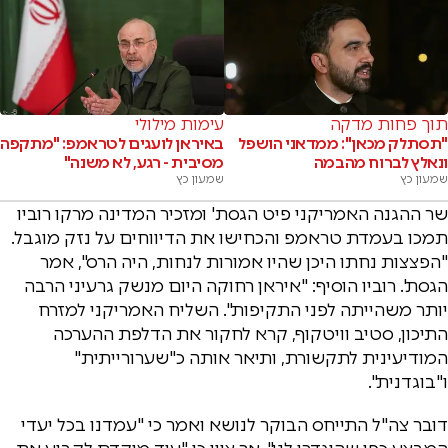
תוך פחות מדקה
עימות מילולי
"תסתלק מכאן": ממדאני הושפל
באיראן לועגים לטראמפ: "מתקפה
ונאלץ לברוח מהבמה
מסיבית - רגע, לא משנה"
שמעון כץ
שמעון כץ
שר ההגנה האמריקני פיט הגסת' ומזכיר המדינה מרקו רוביו
תמכו בעמדת טראמפ והכחישו את הדיווחים על נזק מוגבל.
"הפצצות נחתו היכן שהיו אמורות לנחות, היה הרס", אמר
הגסת'. רוביו הוסיף: "איראן רחוקה היום מנשק גרעיני הרבה
יותר משהייתה לפני התקיפות". השליח האמריקני למזרח
התיכון, סטיב וויטקוף, קרא לחקור את הדלפת ההערכה
המודיעינית לתקשורת, ותיאר אותה כ"שערורייתית"
ו"בוגדנית".
דובר צה"ל התייחס הבוקר לנושא ואמר כי "עמדנו בכל יעדי