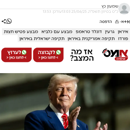
שמעון כץ
כ"ט בסיוון תשפ"ה, 25/06/25 13:03
עודכן: 13:53
א+
א-
הדפסה
איראן
גרעין
דונלד טראמפ
מבצע עם כלביא
מבצע פטיש חצות
פורדו
תקיפה אמריקנית באיראן
תקיפה ישראלית באיראן