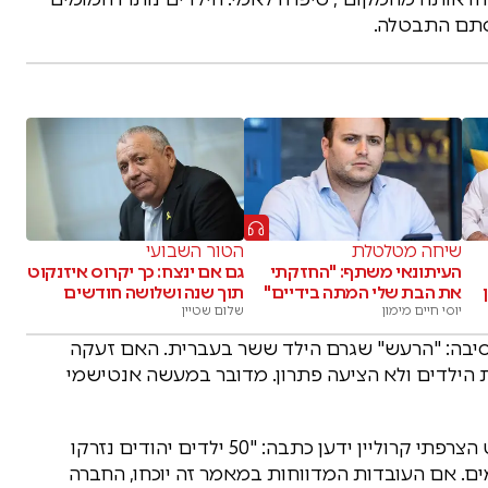
יסתם התבטלה.
שיחה מטלטלת
הטור השבועי
העיתונאי משתף: "החזקתי
גם אם ינצח: כך יקרוס איזנקוט
את הבת שלי המתה בידיים"
תוך שנה ושלושה חודשים
יוסי חיים מימון
שלום שטיין
הסיבה: "הרעש" שגרם הילד ששר בעברית. האם זעקה
לשנות ה-40. וולינג נטשה את הילדים ולא הציעה פתרון. מדובר במעשה אנטישמי
התגובה הציבורית לא איחרה להגיע. חברת הפרלמנט הצרפתי קרוליין ידען כתבה: "50 ילדים יהודים נזרקו
2 נכבל באזיקים אלימים. אם העובדות המדווחות במאמר זה יוכחו, החברה