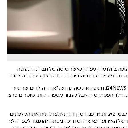
ופה בוולנסיה, ספרד, כאשר טיסה של חברת התעופה
ים יהודים, בני 10 עד 15, ששבו מקייטנה.
עדות של אחת האמהות, קרין לאמי, ששודרה בערוץ i24NEWS, חשפה את שהתרחש: "אחד הילדים שר שיר
 הילד הפסיק מיד, אבל כעבור מספר דקות, שוטרים פרצו
 ציציות או ענדו מגן דוד, נאלצו להניח את הטלפונים
ד של האירוע. "כאשר המדריכה ניסתה להתנגד לצעד הלא
חו אותה מהמקום", סיפרה לאמי. הילדים נותרו המומים