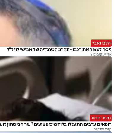
הלם ואבל
ניסה לעצור את רכבו - ונהרג: הטרגדיה של אבישי לוי ז"ל
אלי יעקובוביץ
חשד חמור
רופאים ערבים התעללו בלוחמים פצועים? שר הביטחון זוע
קובי פינקלר