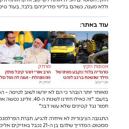
וללא מענה, כשהם בליווי מדריכיהם בלבד, בעוד ט
עוד באתר:
אסונות הקיץ
מרתק
טרגדיה בלוד: נקבע מותו של
הרב אורי זוהר קיבל פתק
הילד שנשכח ברכב לוהט
מהמנהלת - וענה לה מול כולן
אבי יעקב
יצחק חן
מאוחר יותר הובהר כי הם לא יורשו לשוב לטיסה – 
בזעם: "זה כאילו חזרנו 
חמור נגד קטינים שלא עשו דבר."
ממטוס. המדריך שלהם בן ה-1