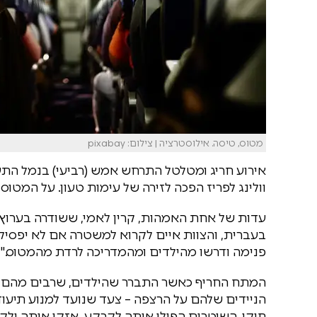
מטוס, טיסה. אילוסטרציה | צילום: pixabay
אירוע חריג ומטלטל התרחש אמש (רביעי) בנמל התע
וולינג לפריז הפכה לזירה של עימות טעון. על המטוס היו כחמישים ילד
בעברית, והצוות איים לקרוא למשטרה אם לא יפסיק.
פנימה ודרשו מהילדים ומהמדריכה לרדת מהמטוס."
המתח החריף כאשר התברר שהילדים, שרבים מהם לבשו
הניידים שלהם על הרצפה – צעד שנועד למנוע תיעו
חוקי, השוטרים הפילו אותה לקרקע, אזקו אותה ולק