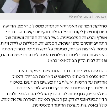
אבו מאזן | צילום: פלאש 90
מחלקת המדינה האמריקאית תחת ממשל טראמפ, הודיעה
היום (חמישי) לקונגרס על הטלת סנקציות קשות נגד בכירי
אש"ף והרשות הפלסטינית, בשל הפרות חוזרות ונשנות של
התחייבויותיהם כלפי ישראל. הסנקציות, הכוללות שלילת ויזות
כניסה לארצות הברית, מגיעות על רקע תמיכה בטרור, הסתה
באמצעות ספרי לימוד, תשלומים למחבלים ובני משפחותיהם,
ופניות לבית הדין הבינלאומי בהאג.
בהודעה הרשמית נכתב כי הסנקציות משקפות את
"האינטרס הביטחוני הלאומי של ארצות הברית" להטיל
אחריות על הרשות ואש"ף בגין מעשים הפוגעים בסיכויי
השלום. בין ההפרות שצוינו: קידום פעולות בארגונים
בינלאומיים, כגון פניות לבית הדין הפלילי הבינלאומי ולבית
הדין הבינלאומי לצדק, וכן המשך תמיכה והאדרה של אלימות,
כולל באמצעות מערכת החינוך הפלסטינית.