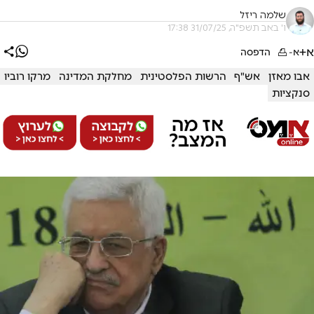
שלמה ריזל
ו' באב תשפ"ה, 31/07/25 17:38
א+
א-
הדפסה
אבו מאזן
אש"ף
הרשות הפלסטינית
מחלקת המדינה
מרקו רוביו
סנקציות