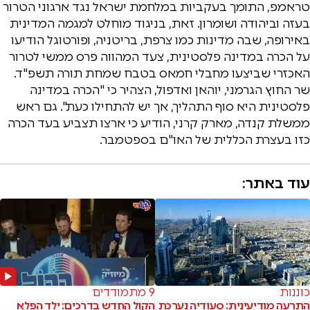
טראמפ, התומך בעקביות במלחמת ישראל נגד ארגוני הטרור
בעזה וביהודה ושומרון. זאת, בניגוד מוחלט למגמה המדינית
באירופה, שבה מדינות כמו צרפת, בריטניה, ופורטוגל הודיעו
על הכרה במדינה פלסטינית, צעד המהווה פרס ממשי לטרור
האכזרי שביצעו מחבלי חמאס בטבח שמחת תורה תשפ"ד.
שר החוץ הגרמני, יוהאן ואדפול, הצהיר כי "הכרה במדינה
פלסטינית היא סוף התהליך, אך יש להתחילו כעת". גם ראש
ממשלת קנדה, מארק קרני, הודיע כי ארצו תצביע בעד הכרה
כזו בעצרת הכללית של האו"ם בספטמבר.
עוד באתר:
כוננות
9 מתמודדים
התרעה מודיעינית: סעודיה נערכת
הקול החדש בדרכים: ילד הפלא