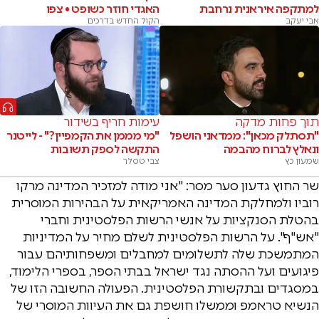
למתקפה איראנית נרחבת
האגדי חוזר כשופט • צפו
אבי יעקב
הקול החדש בדרכים
תוך פחות מדקה
עימות חריף בשידור
"תסתלק מכאן": ממדאני הושפל
"מי מממן את הקמפיין?" - לייטנר
ונאלץ לברוח מהבמה
התקשה לספק תשובות
שמעון כץ
צבי טסלר
שר החוץ גדעון סער מסר: "אני מודה למזכיר המדינה מרקו
רוביו ולמחלקת המדינה האמריקאית על הבהירות המוסרית
בהטלת הסנקציות על אנשי הרשות הפלסטינית וחברי
"אש"ף". על הרשות הפלסטינית לשלם מחיר על המדיניות
המתמשכת שלה לתשלומים למחבלים ומשפחותיהם עבור
פיגועים ועל ההסתה נגד ישראל בבתי הספר, בספרי הלימוד,
במסגדים ובתקשורת הפלסטינית. ‏הפעולה החשובה הזו של
הנשיא טראמפ וממשלו חושפת גם את העיוות המוסרי של