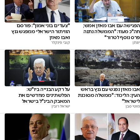
"צעדים בוני אמון": פורסם
הפגישה עם אבו מאזן אמש;
הוויתור הישראלי ממפגש גנץ
חה"כ מעוז: "הממשלה נתנה
ואבו מאזן
פרס נוסף לטרור"
קובי פינקלר
יונתן
אבו מאזן נפגש עם גנץ בראש
על רקע הבנייה ביו"ש:
העין: הליכוד: "ממשלה מסוכנת
הפלשתינים מחדשים את
לישראל"
המאבק הבינ"ל בישראל
מוטי סבן
ישראל רובין