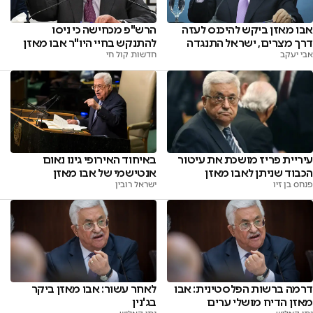
אבו מאזן ביקש להיכנס לעזה
הרש"פ מכחישה כי ניסו
דרך מצרים, ישראל התנגדה
להתנקש בחיי היו"ר אבו מאזן
אבי יעקב
חדשות קול חי
עיריית פריז מושכת את עיטור
באיחוד האירופי גינו נאום
הכבוד שניתן לאבו מאזן
אנטישמי של אבו מאזן
פנחס בן זיו
ישראל רובין
דרמה ברשות הפלסטינית: אבו
לאחר עשור: אבו מאזן ביקר
מאזן הדיח מושלי ערים
בג'נין