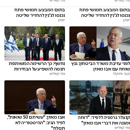
נתי קאליש
נתי קאליש
בתום המבצע: חמושי פתח
בתום המבצע: חמושי פתח
נכנסו לג'נין להחזיר שליטה
נכנסו לג'נין להחזיר שליטה
יונתן
יונתן
נחשף: כך הרשימה המשותפת
לפני עזיבת משרד הביטחון: גנץ
תנסה להשפיע על הבחירות
שוחח עם אבו מאזן
נתי קאליש
קובי פינקלר
אבו מאזן: "עשיתם 50 שואות",
קנצלר גרמניה ללפיד: "דוחה
לפיד הגיב: "ההיסטוריה לא
ומגנה את דברי אבו מאזן"
תסלח"
נתי קאליש