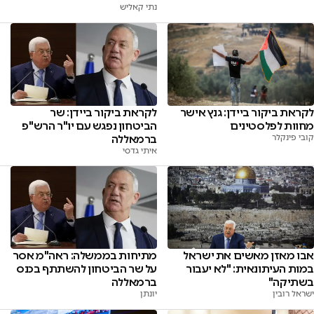
נתי קאליש
לקראת ביקור ביידן: גנץ אישר
לקראת ביקור ביידן: שר
מחוות לפלסטינים
הביטחון נפגש עם יו"ר הרש"פ
קובי פינקלר
ברמאללה
איתי גדסי
אבו מאזן מאשים את ישראל
מתיחות בממשלה: ראה"מ אסר
במות העיתונאית: "לא יעבור
על שר הביטחון להשתתף בכנס
בשתיקה"
ברמאללה
ישראל רובין
יונתן