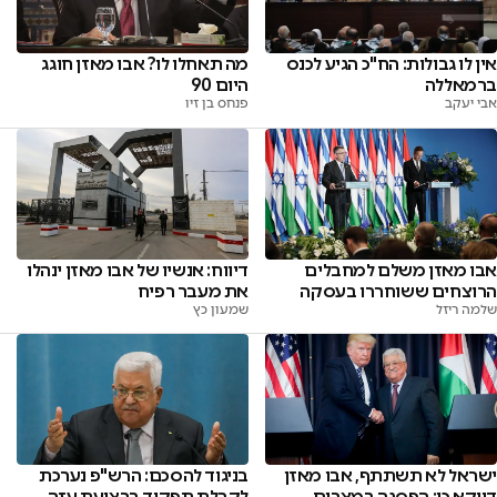
אין לו גבולות: הח"כ הגיע לכנס
מה תאחלו לו? אבו מאזן חוגג
ברמאללה
היום 90
אבי יעקב
פנחס בן זיו
אבו מאזן משלם למחבלים
דיווח: אנשיו של אבו מאזן ינהלו
הרוצחים ששוחררו בעסקה
את מעבר רפיח
שלמה ריזל
שמעון כץ
ישראל לא תשתתף, אבו מאזן
בניגוד להסכם: הרש"פ נערכת
דווקא כן: הפסגה במצרים
לקבלת תפקיד ברצועת עזה