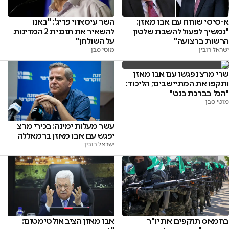
השר עיסאווי פריג': "באנו
א-סיסי שוחח עם אבו מאזן:
להשאיר את תוכנית 2 המדינות
"נמשיך לפעול להשבת שלטון
על השולחן"
הרשות ברצועה"
מוטי סבן
ישראל רובין
שרי מרצ נפגשו עם אבו מאזן
ותקפו את המתיישבים; הליכוד:
"הכל בברכת בנט"
מוטי סבן
עשר מעלות ימינה: בכירי מרצ
יפגש עם אבו מאזן ברמאללה
ישראל רובין
בחמאס תוקפים את יו"ר
אבו מאזן הציב אולטימטום: