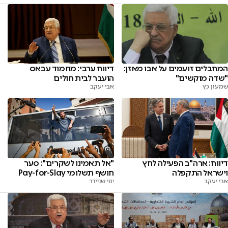
המחבלים זועמים על אבו מאזן:
דיווח ערבי: מחמוד עבאס
"שדה מוקשים"
הועבר לבית חולים
שמעון כץ
אבי יעקב
דיווח: ארה"ב הפעילה לחץ
"אל תאמינו לשקרים": סער
וישראל התקפלה
חושף תשלומי Pay-for-Slay
אבי יעקב
יוני שניידר