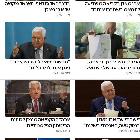
אבו מאזן בקריאה מפתיעה
בדרך לאל ג'ולאני: ישראל מקשה
לחמאס: "שחררו אותם"
על אבו מאזן
אבי יעקב
אבי יעקב
המפה נחשפת: כך נראתה
"גם אם יישאר לנו גרוש אחד -
תוכנית הכניעה של השמאל
ניתן אותו למחבלים"
אבי יעקב
שמעון כץ
"ישבתי עם אבו מאזן
ארה"ב הקפיאה מימון לכוחות
במוקטעה, האמנתי בשלום"
הביטחון הפלסטיניים
מערכת אמס
חיים שער