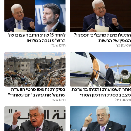
התשלומים למחבלים יופסקו?
לאחר 15 שנה: החוב העצום של
הספין של הרשות
הרש"פ נגבה במלואו
שמעון כץ
חיים שער
אחר השמועות: נתניהו בהערכת
בפיקוח: נחשפו פרטי הוועדה
מצב בפסגת החרמון הסורי
שתנהל את עזה ב"יום שאחרי"
שלמה ריזל
חיים שער