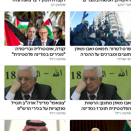
אבי יעקב
שמעון כץ
פרס לטרור: חמאס ואבו מאזן
קנדה, אוסטרליה ובריטניה:
חוגגים ומברכים על ההכרה
"מכירים במדינה פלסטינית"
יוני שניידר
שלמה ריזל
אבו מאזן מתכנן: הרשות
'צונאמי' מדיני? ארה"ב תטיל
הפלסטינית תוכרז כמדינה
סנקציות על בכירי הרש"פ
שלמה ריזל
שלמה ריזל