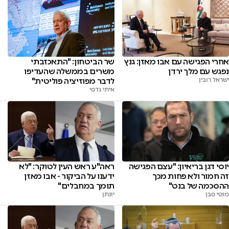
שר הביטחון: "התאכזבתי
אחרי הפגישה עם אבו מאזן: גנץ
משרים בממשלה שהעדיפו
נפגש עם מלך ירדן
לדבר מפוזיציה פוליטית"
ישראל רובין
איתי גדסי
יוסי דגן בריאיון: "עצם הפגישה
ראה"ע ראש העין לטוקר: "לא
זה חמור ולא פחות מכך
ידענו על הביקור - אבו מאזן
ההסכמה של בנט"
תומך במחבלים"
מוטי סבן
יונתן