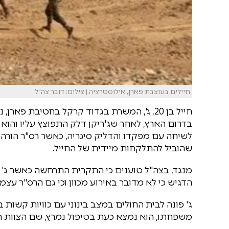
חיילים בעוצבת פארן, אילוסטרציה | צילום: דובר צה"ל
חייל בן 20, ג', המשרת בגדוד קרקל בחטיבת פ
לשיחה עם מפקדו והדליק סיגריה, כאשר רס"ר הורה ל
שהוביל להתלקחות מיידית של החייל.
מנגד, בצה"ל טוענים כי התקרית התרחשה כאשר ג' ני
הדגיש כי לא מדובר באירוע מכוון וכי גם הרס"ר עצמ
משפחתו, הוא נמצא כעת בטיפול נמרץ, שם הצוות הרפ