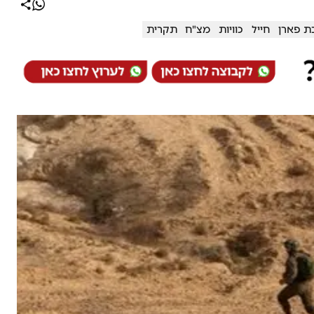
ת פארן
חייל
כוויות
מצ"ח
תקרית