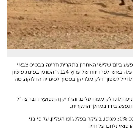
ארן, נפצע ביום שלישי האחרון בתקרית חריגה בבסיס צבאי
בדרום הארץ, לאחר שג'ריקן דלק התפוצץ עליו והוא עלה באש. לפי דיווח של ערוץ I24, ג' המתין בפינת עישון
חייל לשפוך דלק מג'ריקן בסמוך לסיגריה הדלוקה, מה
סה לתדלק מפוח עלים, והג'ריקן התפוצץ. דובר צה"ל
ו נפצע בידו במהלך התקרית.
ג' פונה לבית החולים במצב בינוני עם כוויות קשות בכ-30% מגופו, בעיקר בפלג גופו העליון. על פי בני
ואי נלחם על חייו.