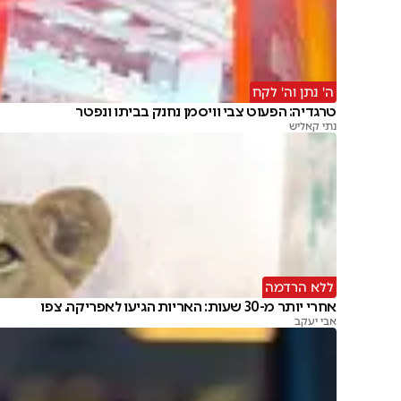
ה' נתן וה' לקח
טרגדיה: הפעוט צבי וויסמן נחנק בביתו ונפטר
נתי קאליש
ללא הרדמה
אחרי יותר מ-30 שעות: האריות הגיעו לאפריקה. צפו
אבי יעקב