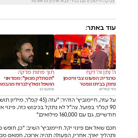
צביקה חיימוביץ עם בכירי צבא. ארכיון פלאש 90
עוד באתר:
ה' נתן וה' לקח
תוך פחות מדקה
טרגדיה: הפעוט צבי וויסמן
"תסתלק מכאן": ממדאני
נחנק בביתו ונפטר
הושפל ונאלץ לברוח מהבמה
נתי קאליש
שמעון כץ
על עזה, חיימוביץ' הזהיר:
90 קמ"ר בפועל. צה"ל לא נתקל בכיבוש כזה. פינוי
חודשיים, גם עם 160,000 מילואים."
חכם שאל אם פינוי יקל. חיימוביץ' השיב: "כן, חופש 
ותהליך יארך. אחריו, הפעולה תהיה ארוכה. חמאס מכי