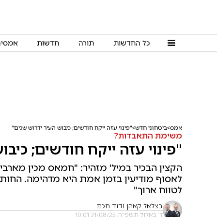
כל החדשות
תורה
חדשות
אמסי
אמס
ביטחוני חדש
"פינוי עזה ייקח חודשים; כיבוש העיר ידרוש שנים"
משימת התאבדות?
"פינוי עזה ייקח חודשים; כיבו
הקצין הבכיר במיל' מזהיר: "חמאס מכין מארבים,
לאסוף מודיעין בזמן אמת היא מדהימה. החות'ים
לטווח ארוך"
בצלאל קאהן ודוד חכם
ז' באלול תשפ"ה, 31/08/25 10:01