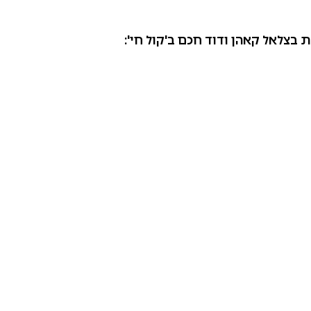
 בצלאל קאהן ודוד חכם ב'קול חי':