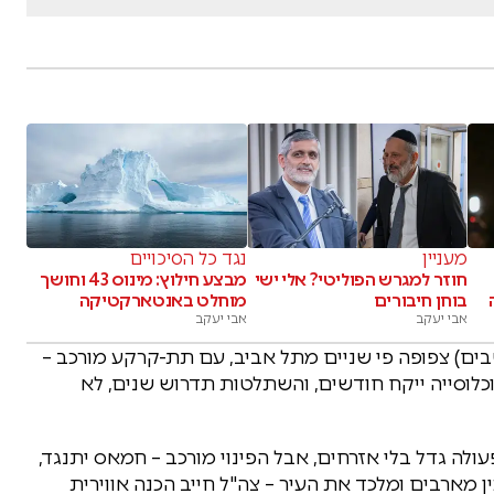
מעניין
נגד כל הסיכויים
חוזר למגרש הפוליטי? אלי ישי
מבצע חילוץ: מינוס 43 וחושך
בוחן חיבורים
מוחלט באנטארקטיקה
אבי יעקב
אבי יעקב
 "עזה (45 קמ"ר, מיליון תושבים) צפופה פי שניים מתל אביב, עם תת-קרקע מורכב –
 אוכלוסייה ייקח חודשים, והשתלטות תדרוש שנים, לא
פעולה גדל בלי אזרחים, אבל הפינוי מורכב – חמאס יתנגד,
ן מארבים ומלכד את העיר – צה"ל חייב הכנה אווירית