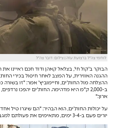
לוחמי צה"ל ברצועת עזה | צילום: דובר צה"ל
הבוקר ב'קול חי', בצלאל קאהן ודוד חכם ראיינו את
ההגנה האווירית, על המצב לאחר חיסול בכירי החות'
ההצלחה מול החות'ים, וחיימוביץ' אמר: "זו בשורה כ
ב-2,000 ק"מ היא מדהימה. החות'ים יהפכו נרדפי
ארוך."
על יכולות החות'ים, הוא הבהיר: "הם שיגרו טיל אח
יורים פעם ב-3-4 ימים, מתאימים את פעולתם למגבלות ייצור. לא צפוי שינוי משמעותי".