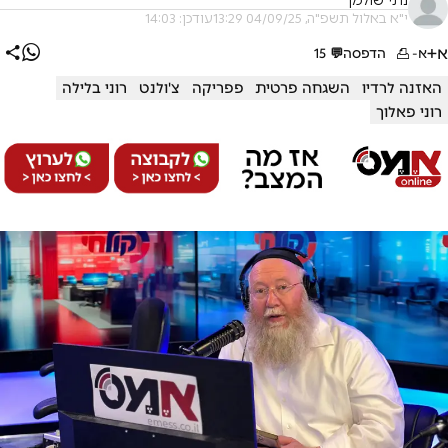
נתי שולמן
י"א באלול תשפ"ה, 04/09/25 13:29
עודכן: 14:03
א+
א-
הדפסה
💬
15
האזנה לרדיו
השגחה פרטית
פפריקה
צ'ולנט
רוני בלילה
רוני פאלוך