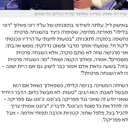
עו"ד רוני פאלוך בשידור באולפני קול חי | צילום: נתי שולמן
באישון ליל, עלתה לשידור בתוכניתו של עו"ד רוני פאלוך "רוני
בלילה" מאזינה מחיפה, שסיפרה כיצד בהשגחה פרטית
נחשפה במקרה לתוכניתו. "בטעות לחצתי על הרדיו ונכנסתי
ל'קול חי', שמעתי אותך מדבר ופשוט נדלקתי, ממש אהבתי.
אני מרגישה שזה לא סתם מקרה, אלא השגחה פרטית
משמיים", אמרה. פאלוך הקשה ושאל: "מה השגחה פרטית
בזה? בשעה כזאת אדם אמור כבר לישון. גם אם היית ישנה –
זו לא השגחה פרטית?".
השיחה המשיכה בנימה קלילה, כשפאלוך נשאל אם הוא
מבשל לשבת. הוא הגיב: "טעות. לא מבשל כלום. הדבר היחיד
שאני יודע זה שאני נגד פפריקה בצ’ונט. צ’ונט עם פפריקה –
זה לחלל את כל מוסד הצ’ונט". לדבריו, "צ’ונט אמיתי צריך
להכיל בצל, פלפל שחור, קטניות והרבה תפוחי אדמה – אבל
לא פפריקה".