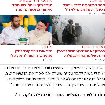
הלם ואבל
מתסכל את המכורים
ניסה לעצור את רכבו - ונהרג:
"נגמר תוך שעה": מה עומד
הטרגדיה של אבישי לוי ז"ל
מאחורי מחסור הקוטג'?
אלי יעקובוביץ
גדי פוקס
מלכוד ההסכם
מרתק
הרחפן לא התפוצץ: חשד לניסיון
הרב אורי זוהר קיבל פתק
חילוץ של מחבלי חיזבאללה
מהמנהלת - וענה לה מול כולן
קובי אליה
יצחק חן
בסיום, הדגיש פאלוך כי הנושא מורכב ולא נפתר ביום אחד:
"אין לי בעיה לדבר על זה שעות. אני מכיר את הנושא היטב,
ובכל שנה אני מנסה לעזור לשילוב עדות שונות במוסדות.
אבל זה דיון שנמשך כבר שנים, ולא ייפתר בשידור אחד".
האזינו לשיחה המלאה מתוך 'רוני בלילה' ב'קול חי':