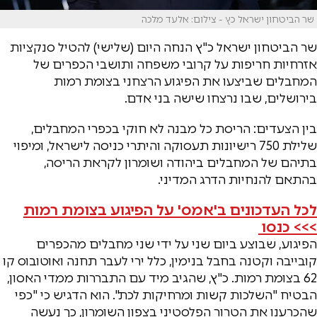
שר הביטחון ישראל כץ - צילום: אלעד מלכה
שר הביטחון ישראל כ"ץ הנחה היום (שלישי) להטיל סנקציות
אזרחיות חריפות על קרובי משפחה ותושבי הכפרים של
המחבלים שביצעו את הפיגוע הרצחני בצומת רמות
בירושלים, שבו נרצחו שישה בני אדם.
בין הצעדים: הריסת כל מבנה לא חוקי בכפרי המחבלים,
שלילת 750 רישיונות תעסוקה והיתרי כניסה לישראל, ומיפוי
בתיהם של המחבלים ביהודה ושומרון לקראת הריסה,
בהתאם להנחיות הדרג המדיני.
לכל העדכונים ב'אמס' על הפיגוע בצומת רמות
>>> כנסו
הפיגוע, שבוצע ביום שני על ידי שני מחבלים מהכפרים
קובייבה וקטנה בחבל בנימין, כלל ירי לעבר תחנה ואוטובוס קו
62 בצומת רמות. כ"ץ, שהגיב מיד עם התבררות ממדי האסון,
הבטיח "השלכות קשות ומרחיקות לכת". הוא הדגיש כי "כפי
שהכרענו את הטרור הפלסטיני בצפון השומרון, כך נעשה