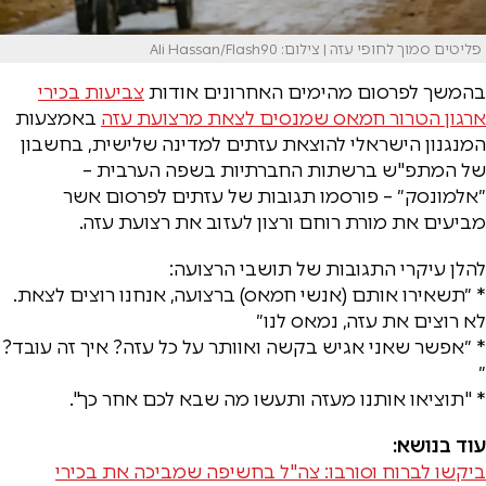
פליטים סמוך לחופי עזה | צילום: Ali Hassan/Flash90
בהמשך לפרסום מהימים האחרונים אודות
צביעות בכירי
ארגון הטרור חמאס שמנסים לצאת מרצועת עזה
באמצעות
המנגנון הישראלי להוצאת עזתים למדינה שלישית, בחשבון
של המתפ"ש ברשתות החברתיות בשפה הערבית –
״אלמונסק״ – פורסמו תגובות של עזתים לפרסום אשר
מביעים את מורת רוחם ורצון לעזוב את רצועת עזה.
להלן עיקרי התגובות של תושבי הרצועה:
* ״תשאירו אותם (אנשי חמאס) ברצועה, אנחנו רוצים לצאת.
לא רוצים את עזה, נמאס לנו״
* ״אפשר שאני אגיש בקשה ואוותר על כל עזה? איך זה עובד?
״
* "תוציאו אותנו מעזה ותעשו מה שבא לכם אחר כך".
עוד בנושא:
ביקשו לברוח וסורבו: צה"ל בחשיפה שמביכה את בכירי