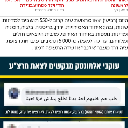
לראשונה
הודי וילד מפתיע בניידת
שמעון כץ
הקול החדש בדרכים
היום (רביעי) יצאו מרצועת עזה קרוב ל-550 תושבים למדינות
שונות, ובהן: איחוד האמירויות, ירדן, בריטניה, בלגיה, רומניה
ומדינות נוספות באיחוד האירופי. מרבית היוצאים חולים
ומלוויהם. עד כה, למעלה מ-5,000 תושבים עזבו את רצועת
עזה דרך מעבר ׳אלנבי׳ או שדה התעופה ׳רמון׳.