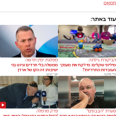
חמאס
עוד באתר:
הביקורת גילתה
מפלגת ימין חדשה
מיליוני שקלים: מי לקח את מענקי
ממשלה בלי חרדים וגיוס בני
העובדות החרדיות?
ישיבות: זה הקו של ארדן
גדי פוקס
אבי יעקב
סערת "הבבונים"
פרק מרמלה
לאחר ההשעיה: הרופא הגזען מגיב
'הקול החדש בדרכים': ראפר, זמר