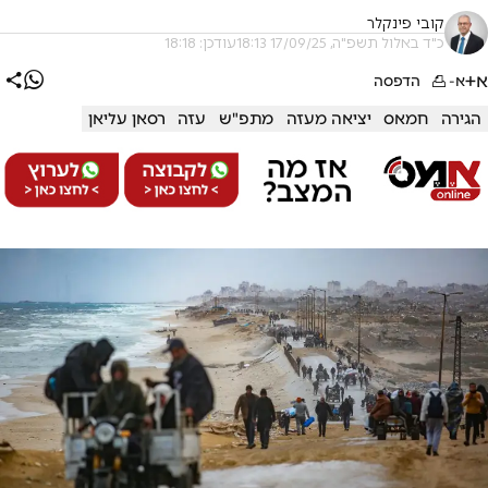
קובי פינקלר
כ"ד באלול תשפ"ה, 17/09/25 18:13
עודכן: 18:18
א+
א-
הדפסה
הגירה
חמאס
יציאה מעזה
מתפ"ש
עזה
רסאן עליאן