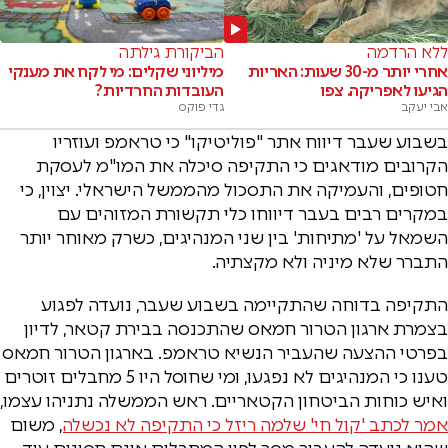
ללא הרדמה
הביקורת גילתה
אחרי יותר מ-30 שעות: האריות
מיליוני שקלים: מי לקח את מענקי
הגיעו לאפריקה. צפו
העובדות החרדיות?
אבי יעקב
גדי פוקס
בשבוע שעבר דיווח אתר "פוליטיקו" כי טראמפ ועוזריו
הקרובים מודאגים כי התקיפה סיכלה את המו"מ לעסקת
חטופים, והעמיקה את התסכול מהממשל הישראלי. יצוין, כי
במקרים רבים בעבר דיווחו כלי תקשורת המזוהים עם
השמאל על 'מתיחות' בין שני המנהיגים, כשרק מאוחר יותר
התברר שלא מיניה ולא מקצתיה.
התקיפה בדוחה שהתקיימה בשבוע שעבר, נועדה לפגוע
בצמרת ארגון הטרור חמאס שהתכנסה בבירת קטאר, לדיון
בפרטי ההצעה שהעביר הנשיא טראמפ. בארגון הטרור חמאס
טענו כי המנהיגים לא נפגעו, ומי שחוסל היו 5 מחבלים זוטרים
ואיש כוחות הביטחון הקטאריים. ראש הממשלה נתניהו עצמו,
אמר לכתב 'קול חי' שלמה ריזל כי התקיפה לא נכשלה
, משום