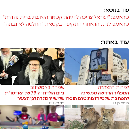
עוד בנושא:
טראמפ: "ישראל צריכה להיזהר, קטאר היא בת ברית נהדרת"
טראמפ לנתניהו אחרי התקיפה בקטאר: "החלטה לא נבונה"
עוד באתר:
למרות ההצהרה
שמחה באמשינוב
המפלגה החדשה ממשיכה
ביום הולדתו ה-79 של האדמו"ר:
להסתבך: שלטי חוצות טרם הוסרו
שלישייה נולדה לבן הצעיר
פנחס בן זיו
נתי קאליש