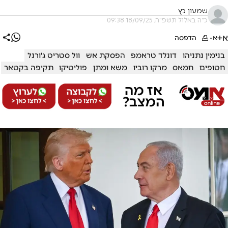
שמעון כץ
כ"ה באלול תשפ"ה, 18/09/25 09:38
א+
א-
הדפסה
בנימין נתניהו
דונלד טראמפ
הפסקת אש
וול סטריט ג'ורנל
חטופים
חמאס
מרקו רוביו
משא ומתן
פוליטיקו
תקיפה בקטאר