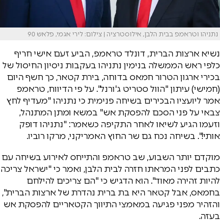
נתניהו וטראמפ בבית הלבן, אילוסטרציה | צילום: לירי אגמי, פלאש 90
נשיא ארצות הברית, דונלד טראמפ, הביע זעם אישי חריף
כלפי ראש הממשלה בנימין נתניהו בעקבות ניסיון החיסול של
בכירי ארגון הטרור חמאס בדוחה, בירת קטאר, כך חשף היום
(חמישי) עיתון "הוול סטריט ג'ורנל". על פי הדיווח, טראמפ
אמר ליועציו הבכירים בשיחה פנימית כי נתניהו "מעדיף לחץ
צבאי על פני הסכם להפסקת אש" במשא ומתן המתנהל,
וזעמו הגיע לשיאו לאחר התקיפה כשאמר: "נתניהו דופק
אותי!". בשיחה נכח גם שר החוץ האמריקני, מרקו רוביו.
מוקדם יותר השבוע, שב טראמפ והתייחס לאירוע בשיחה עם
כתבים לפני המראתו חזרה לבית הלבן, ואמר כי "ישראל צריכה
להיות זהירה מאוד". הוא הדגיש כי "הם צריכים להילחם
בחמאס, אבל קטאר היא בת ברית נהדרת של ארצות הברית",
והזהיר מפני פגיעה במאמצי התיווך הקטאריים להפסקת אש
בעזה.