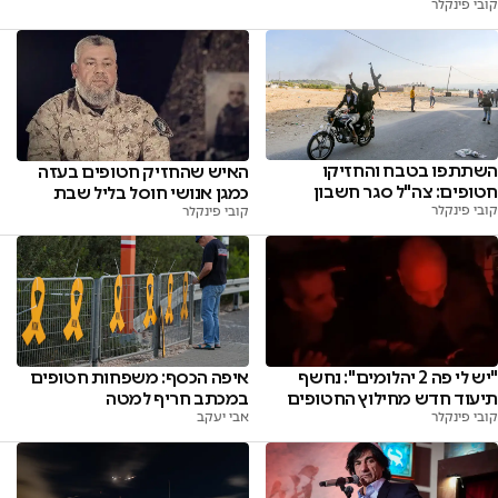
קובי פינקלר
השתתפו בטבח והחזיקו
האיש שהחזיק חטופים בעזה
חטופים: צה"ל סגר חשבון
כמגן אנושי חוסל בליל שבת
קובי פינקלר
קובי פינקלר
"יש לי פה 2 יהלומים": נחשף
איפה הכסף: משפחות חטופים
תיעוד חדש מחילוץ החטופים
במכתב חריף למטה
קובי פינקלר
אבי יעקב