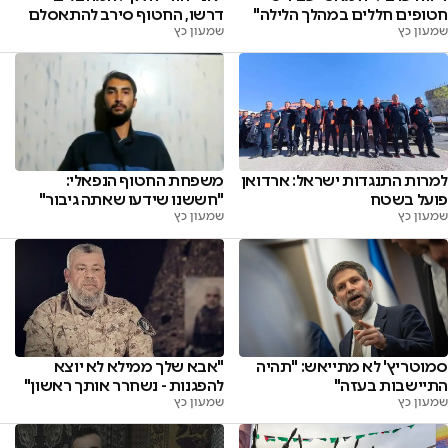
דרשו, החטוף סירב להתאסלם
חטופים חללים במהלך הלילה"
שמעון כץ
שמעון כץ
למרות התנגדות ישראל: ארדואן
משפחת החטוף הנפאלי:
פועל בשטח
"חששנו שידעו שאתה גיבור"
שמעון כץ
שמעון כץ
סמוטריץ' לא מתייאש: "תהיה
"אבא שלך ממילא לא יוצא
התיישבות בעזה"
להפגנות - נשחרר אותך ראשון"
שמעון כץ
שמעון כץ