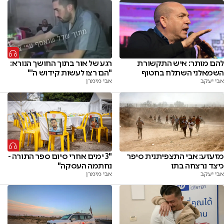
להם מותר: איש התקשורת
רגע של אור בתוך החושך הנורא:
השמאלני השתלח בחטוף
"הם רצו לעשות קידוש ה'"
אבי יעקב
אבי מימרן
מזעזע: אבי התצפיתנית סיפר
"3 ימים אחרי סיום ספר התורה -
כיצד נרצחה בתו
נחתמה העסקה"
אבי יעקב
אבי מימרן