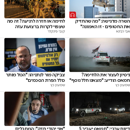
השרה מדגישה: "מה שהחזיק
לחימה או חזרה לרגיעה? זה מה
את החטופים - זו האמונה"
שצפוי לקרות ברצועת עזה
אבי רבינא
קובי פינקלר
ניסיון לעצור את הלחימה?
צביקה מור לנתניהו: "הכול מותר
חמאס הודיע: "מצאנו חלל נוסף"
כולל הפרת הסכמים"
שמעון כץ
שמעון כץ
"אני יהודי חזק": המחבלים
דיווח ערבי: "חמאס יעביר 5