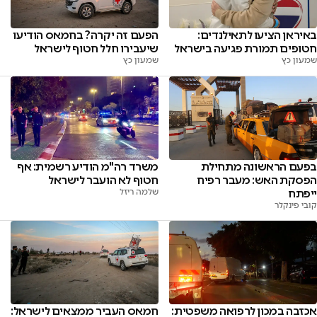
באיראן הציעו לתאילנדים:
הפעם זה יקרה? בחמאס הודיעו
חטופים תמורת פגיעה בישראל
שיעבירו חלל חטוף לישראל
שמעון כץ
שמעון כץ
בפעם הראשונה מתחילת
משרד רה"מ הודיע רשמית: אף
הפסקת האש: מעבר רפיח
חטוף לא הועבר לישראל
ייפתח
שלמה ריזל
קובי פינקלר
אכזבה במכון לרפואה משפטית:
חמאס העביר ממצאים לישראל: