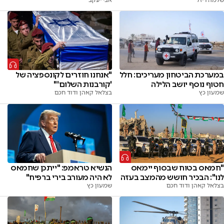
במערכת הביטחון מעריכים: חלל
"אנחנו חוזרים לקונספציה של
חטוף נוסף יושב הלילה
'קורבנות השלום'"
שמעון כץ
בצלאל קאהן ודוד חכם
"חמאס בטוח שבסוף יימאס
הנשיא טראמפ: "ייתכן שחמאס
לנו": הבכיר חושש מהמצב בעזה
לא היה מעורב בירי ברפיח"
בצלאל קאהן ודוד חכם
שמעון כץ