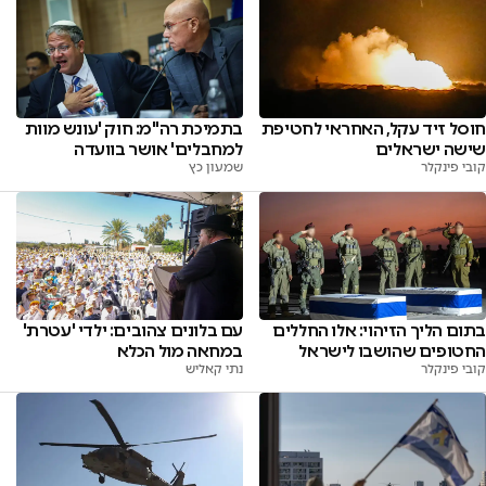
חוסל זיד עקל, האחראי לחטיפת
בתמיכת רה"מ: חוק 'עונש מוות
שישה ישראלים
למחבלים' אושר בוועדה
קובי פינקלר
שמעון כץ
בתום הליך הזיהוי: אלו החללים
עם בלונים צהובים: ילדי 'עטרת'
החטופים שהושבו לישראל
במחאה מול הכלא
קובי פינקלר
נתי קאליש