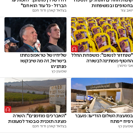
בחטופים ובמשפחות
הברזל - כל עוד הוא חם"
יואב צור
בצלאל קאהן ודוד חכם
"שנחזור לנשום": משפחת החלל
שליחיו של טראמפ נחתו
החטוף ממתינה לבשורה
בישראל, זה מה שיבקשו
אבי מימרן
מנתניהו
שמעון כץ
במועצת השלום הודיעו: מעבר
"האברכים מוזמנים": השרה
רפיח ייפתח
מציגה תוכנית סבסוד למעונות
שמעון כץ
בצלאל קאהן ודוד חכם