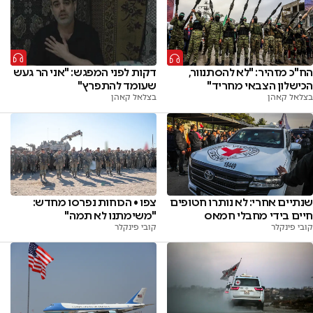
דקות לפני המפגש: "אני הר געש
הח"כ מזהיר: "לא להסתנוור,
שעומד להתפרץ"
הכישלון הצבאי מחריד"
בצלאל קאהן
בצלאל קאהן
שנתיים אחרי: לא נותרו חטופים
צפו • הכוחות נפרסו מחדש:
חיים בידי מחבלי חמאס
"משימתנו לא תמה"
קובי פינקלר
קובי פינקלר