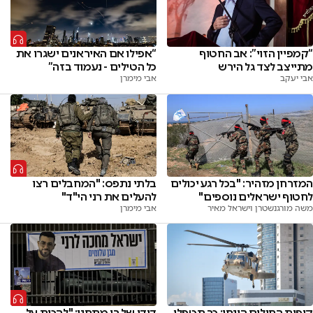
“קמפיין הזוי”: אב החטוף
“אפילו אם האיראנים ישגרו את
מתייצב לצד גל הירש
כל הטילים - נעמוד בזה”
אבי יעקב
אבי מימרן
המזרחן מזהיר: "בכל רגע יכולים
בלתי נתפס: "המחבלים רצו
לחטוף ישראלים נוספים"
להעלים את רני הי"ד"
משה מורגנשטרן וישראל מאיר
אבי מימרן
קופות החולים הונחו: כך תטפלו
דודו של רן מתחנן: "להכות על