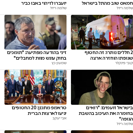
חמאס שוב מהתל בישראל
יועברו לזיהוי באבו כביר
שלמה ריזל
שלמה ריזל
2 חללים נותרו: זה החטוף
זיני בהודעה מפתיעה: "תומכים
שגופתו הוחזרה ארצה
בחוק עונש מוות למחבלים"
קובי פינקלר
שמעון כץ
בישראל זועמים: "רואים
טראמפ מתכנן: 20 החטופים
בחומרה את העיכוב בהשבת
יגיעו לארצות הברית
הגופה"
אבי יעקב
שלמה ריזל