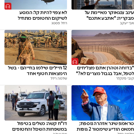
עינב צנגאוקר מאיימת על
לא צפוי להיות קל: המסע
מבקריה: "אתבע אתכם"
לשיקום החטופים מתחיל
אבי יעקב
רחל פסטג
"בדוחה וטהרן אתם מצליחים
12 חיילים שילמו בחייהם - בשל
לטפל, אבל בגבול מצרים לא?"
הימצאות חטוף אחד
קובי פינקלר
שלמה ריזל
טראמפ שיגר אזהרה נוספת;
דו"ח קשה: כשלים בטיפול
חמאס הודיע שימסור 2 גופות
במשפחות השכול והחטופים
שלמה ריזל
אבי יעקב