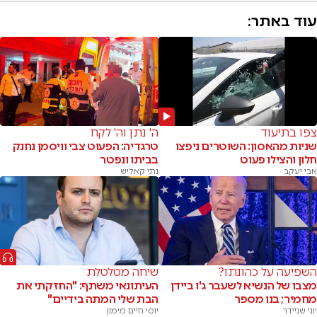
עוד באתר:
צפו בתיעוד
ה' נתן וה' לקח
שניות מהאסון: השוטרים ניפצו
טרגדיה: הפעוט צבי וויסמן נחנק
חלון והצילו פעוט
בביתו ונפטר
אבי יעקב
נתי קאליש
השפיעה על כהונתו?
שיחה מטלטלת
מצבו של הנשיא לשעבר ג'ו ביידן
העיתונאי משתף: "החזקתי את
מחמיר; בנו מספר
הבת שלי המתה בידיים"
יוני שניידר
יוסי חיים מימון