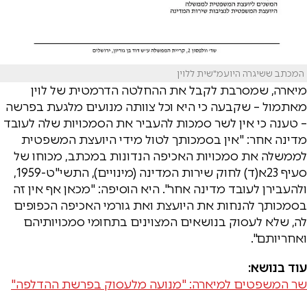
המכתב ששיגרה היועמ"שית ללוין
מיארה, שמסרבת לקבל את ההחלטה הדרמטית של לוין
מאתמול – שקבעה כי היא וכל צוותה מנועים מלגעת בפרשה
– טענה כי אין לשר סמכות להעביר את הסמכויות שלה לעובד
מדינה אחר: "אין בסמכותך לטול מידי היועצת המשפטית
לממשלה את סמכויות האכיפה הנדונות במכתב, מכוחו של
סעיף 23א(ד) לחוק שירות המדינה (מינויים), התשי"ט-1959,
ולהעבירן לעובד מדינה אחר". היא הוסיפה: "מכאן אף אין זה
בסמכותך להנחות את היועצת ואת גורמי האכיפה הכפופים
לה, שלא לעסוק בנושאים המצוינים בתחומי סמכויותיהם
ואחריותם".
עוד בנושא:
שר המשפטים למיארה: "מנועה מלעסוק בפרשת ההדלפה"