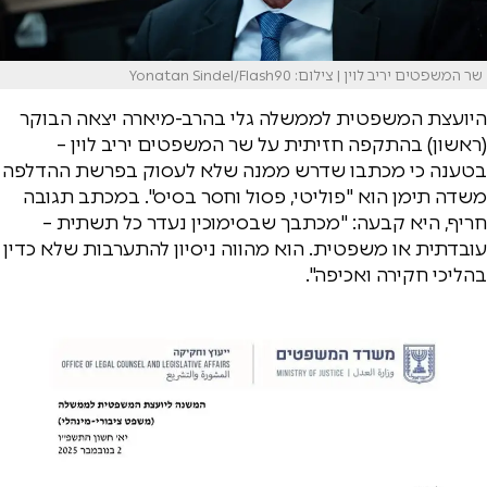
שר המשפטים יריב לוין | צילום: Yonatan Sindel/Flash90
היועצת המשפטית לממשלה גלי בהרב-מיארה יצאה הבוקר
(ראשון) בהתקפה חזיתית על שר המשפטים יריב לוין –
בטענה כי מכתבו שדרש ממנה שלא לעסוק בפרשת ההדלפה
משדה תימן הוא "פוליטי, פסול וחסר בסיס". במכתב תגובה
חריף, היא קבעה: "מכתבך שבסימוכין נעדר כל תשתית –
עובדתית או משפטית. הוא מהווה ניסיון להתערבות שלא כדין
בהליכי חקירה ואכיפה".