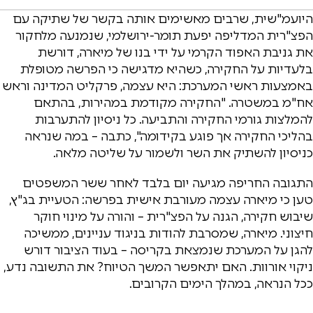
היועמ"שית, שרבים מאשימים אותה בקשר של שתיקה עם
הפצ"רית המדליפה יפעת תומר-ירושלמי, שנמנעה מלחקור
את גניבת האפוד הקרמי על ידי בנו של מיארה, דורשת
בלעדיות על החקירה, כשהיא מדגישה כי הפרשה מטופלת
באמצעות ראשי המערכת: היא עצמה, פרקליט המדינה וראש
אח"מ במשטרה. "החקירה מקודמת במהירות, בהתאם
להמלצות גורמי החקירה והתביעה. כל ניסיון להתערבות
בהליכי החקירה אך פוגע בקידומה", כתבה – במה שנראה
כניסיון להשתיק את השר ולשמור על שליטה מלאה.
התגובה החריפה מגיעה יום בלבד לאחר ששר המשפטים
טען כי מיארה עצמה מעורבת אישית בפרשה: הטעיית בג"ץ,
שיבוש חקירה, הגנה על הפצ"רית – והורה על מינוי חוקר
חיצוני. מיארה, שמסרבת להודות בניגוד עניינים, ממשיכה
להגן על המערכת שנמצאת בקריסה – בעוד הציבור דורש
ניקוי אורוות. האם יתאפשר המשך הטיוח? את התשובה נדע,
ככל הנראה, במהלך הימים הקרובים.