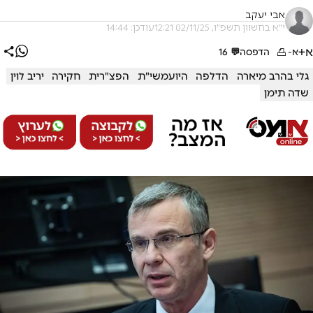
אבי יעקב
י"א בחשוון תשפ"ו, 02/11/25 12:21
עודכן: 14:44
א+
א-
הדפסה
💬
16
גלי בהרב מיארה
הדלפה
היועמשי"ת
הפצ"רית
חקירה
יריב לוין
שדה תימן