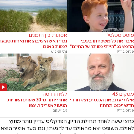
פוסט מטלטל
אסונות בין הזמנים
איבד את כל משפחתו בשבי
נכדי ראש הישיבה: אח ואחות טבעו
החמאס: "הייתי מוותר על החיים"
למוות באגם
פנחס בן זיו
נתי קאליש
ממקום 45
ללא הרדמה
אילוז יעזוב את הכנסת; נציג חרדי
אחרי יותר מ-30 שעות: האריות
חדש ייכנס תחתיו
הגיעו לאפריקה. צפו
פנחס בן זיו
אבי יעקב
כחצי שעה לאחר תחילת הדיון, הפרקליט עדיין נותר מחוץ
לאולם. השופט יצא מהאולם עד להגעתו, וגם סער אופיר הוצא