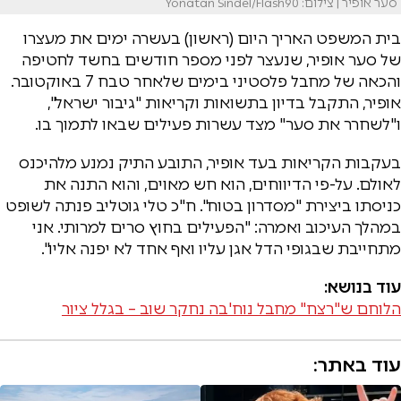
סער אופיר | צילום: Yonatan Sindel/Flash90
בית המשפט האריך היום (ראשון) בעשרה ימים את מעצרו
של סער אופיר, שנעצר לפני מספר חודשים בחשד לחטיפה
והכאה של מחבל פלסטיני בימים שלאחר טבח 7 באוקטובר.
אופיר, התקבל בדיון בתשואות וקריאות "גיבור ישראל",
ו"לשחרר את סער" מצד עשרות פעילים שבאו לתמוך בו.
בעקבות הקריאות בעד אופיר, התובע התיק נמנע מלהיכנס
לאולם. על-פי הדיווחים, הוא חש מאוים, והוא התנה את
כניסתו ביצירת "מסדרון בטוח". ח"כ טלי גוטליב פנתה לשופט
במהלך העיכוב ואמרה: "הפעילים בחוץ סרים למרותי. אני
מתחייבת שבגופי הדל אגן עליו ואף אחד לא יפנה אליו".
עוד בנושא:
הלוחם ש"רצח" מחבל נוח'בה נחקר שוב – בגלל ציור
עוד באתר: