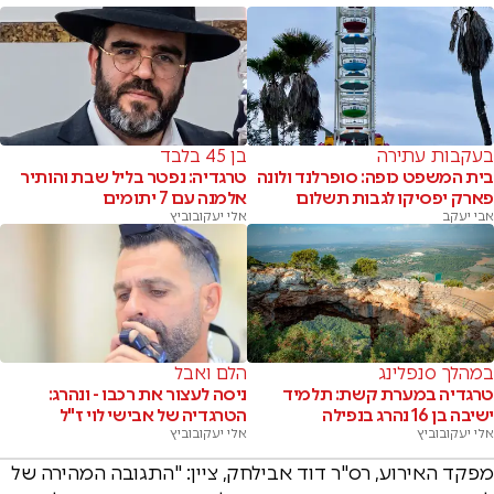
בעקבות עתירה
בן 45 בלבד
בית המשפט כופה: סופרלנד ולונה
טרגדיה: נפטר בליל שבת והותיר
פארק יפסיקו לגבות תשלום
אלמנה עם 7 יתומים
אבי יעקב
אלי יעקובוביץ
במהלך סנפלינג
הלם ואבל
טרגדיה במערת קשת: תלמיד
ניסה לעצור את רכבו - ונהרג:
ישיבה בן 16 נהרג בנפילה
הטרגדיה של אבישי לוי ז"ל
אלי יעקובוביץ
אלי יעקובוביץ
מפקד האירוע, רס"ר דוד אבילחק, ציין: "התגובה המהירה של