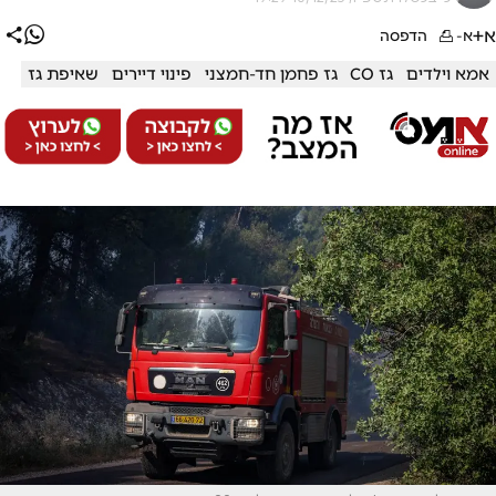
א+
א-
הדפסה
אמא וילדים
גז CO
גז פחמן חד-חמצני
פינוי דיירים
שאיפת גז