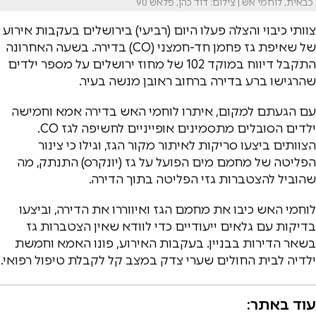
כבאית, לוחמי אש | צילום: דוד כהן, פלאש 90
צוותי כיבוי והצלה פעלו היום (רביעי) בירושלים בעקבות אירוע
של שאיפת גז פחמן חד-חמצני (CO) בדירה. בשעה האחרונה
התקבל דיווח במוקד 102 של מחוז ירושלים על מספר ילדים
שהרגישו ברע בדירה ברחוב ראובן מנשה בעיר.
עם הגעתם למקום, איתרו לוחמי האש בדירה אמא וחמישה
ילדים הסובלים מתסמינים אופייניים לחשיפה לגז CO.
הצוותים ביצעו סריקות לאיתור מקור הגז, וגילו כי צינור
הפליטה של מחמם מים הפועל על גז (יונקרס) התנתק, מה
שהוביל להצטברות גזי הפליטה בתוך הדירה.
לוחמי האש כיבו את מחמם הגז ואיווררו את הדירה, וביצעו
בדיקות עם גלאים ייעודיים כדי לוודא שאין הצטברות גז
בשאר הדירות בבניין. בעקבות האירוע, פונו האמא וחמשת
ילדיה לבית החולים שערי צדק במצב קל לקבלת טיפול רפואי.
עוד באתר: