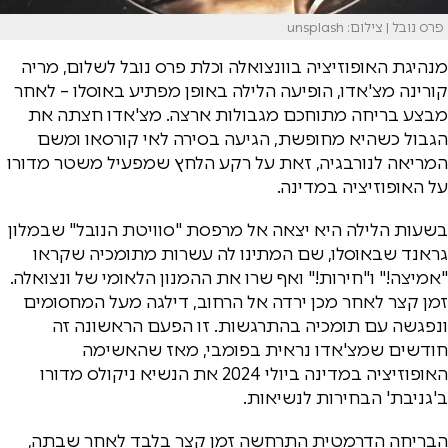
פרס נובל | צילום: unsplash
מנהיגת האופוזיציה בוונצואלה וכלת פרס נובל לשלום, מריה
קורינה מצ'אדו, הופיעה הלילה באופן מפתיע באוסלו – לאחר
מבצע בריחה מתוחכם מגבולות ארצה. מצ'אדו חצתה את
הגבול כשהיא מחופשת, הגיעה בסירה לאי קורסאו ומשם
המריאה לנורבגיה, זאת על רקע הלחץ שמפעיל משטר מדורו
על האופוזיציה במדינה.
בשעות הלילה היא יצאה אל מרפסת "סוויטת הנובל" שבמלון
גראנד שבאוסלו, שם המתינו לה עשרות מתומכיה שקראו
"אמיצה!" ו"חירות!" ואף שרו את ההמנון הלאומי של ונצואלה.
זמן קצר לאחר מכן ירדה אל הרחוב, דילגה מעל המחסומים
ונפגשה עם תומכיה בהתרגשות. זו הפעם הראשונה זה
חודשים שמצ'אדו נראית בפומבי, מאז שהאשימה
האופוזיציה במדינה ביולי 2024 את הנשיא ניקולס מדורו
ב'גניבת' הבחירות לנשיאות.
הבריחה הדרמטית התרחשה זמן קצר בלבד לאחר שבתה,