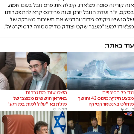
אנה קורינה סוסה מצ'אדו, קיבלה את פרס נובל בשם אמה.
בטקס, יו"ר ועדת הנובל יורגן וטנה פרידנס קרא להתפטרותו
של הנשיא ניקולס מדורו והדגיש את חשיבות מאבקה של
מצ'אדו למען "מעבר שקט וצודק מדיקטטורה לדמוקרטיה".
עוד באתר:
נגד כל הסיכויים
השמועות מתגברות
מבצע חילוץ: מינוס 43 וחושך
באיראן חוששים ממצבו של
מוחלט באנטארקטיקה
מוג'תבא: "עלול למות בכל רגע"
אבי יעקב
שמעון כץ