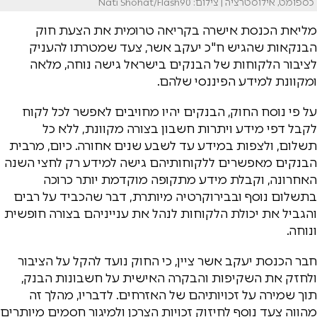
כספומט, אילוסטרציה | צילום: Nati Shohat/Flash90
מליאת הכנסת אישרה בקריאה טרומית את הצעת חוק
הבנקאות שהגיש ח"כ יעקב אשר, צעד שמטרתו להעניק
לציבור הלקוחות של הבנקים בישראל גישה נוחה, מלאה
ומקוונת למידע הפיננסי שלהם.
על פי נוסח החוק, הבנקים יהיו מחויבים לאפשר לכל לקוח
לקבל דפי מידע ויתרות חשבון בצורה מקוונת, ללא כל
תשלום, ולצפות במידע עד לשבע שנים אחורה. כיום, מרבית
הבנקים מאפשרים ללקוחותיהם גישה למידע רק לחצי השנה
האחרונה, וקבלת מידע מתקופה מוקדמת יותר כרוכה
בתשלום נוסף ובבירוקרטיה מיותרת, דבר שהכביד על רבים
והגביל את יכולת הלקוחות לנהל את ענייניהם בצורה חופשית
ונוחה.
חבר הכנסת יעקב אשר ציין, כי החוק נועד להקל על הציבור
ולחזק את השקיפות והבקרה האישית על חשבונות הבנק,
תוך שמירה על זכויותיהם של האזרחים. לדבריו, מהלך זה
מהווה צעד נוסף לחיזוק זכויות הצרכן ולמיגור חסמים מיותרים