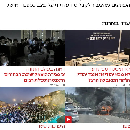
המונעים מהציבור לקבל מידע חיוני על מצב כספם האישי.
עוד באתר:
לא תישכח מפי זרעו
דאגה בעולם התורה
לא סבא יהודי אלא נכד יהודי:
צו סגירה הוצא לישיבה: הבחורים
הלקח הכואב של הרצל
התכנסו לתפילת רבים
פנחס בן זיו
נתי קאליש
צפו
היערכות שיא