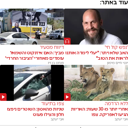
עוד באתר:
'נפש קול חי'
דיווח מסעיר
האב שלא ויתר: "יעלי לימדה אותנו
מביך: האם איזנקוט והשמאל
לראות את הטוב"
עומדים מאחורי 'הציבור החרדי'
יוסי חיים מימון
פנחס בן זיו
ללא הרדמה
צפו בתיעוד
אחרי יותר מ-30 שעות: האריות
שניות מהאסון: השוטרים ניפצו
הגיעו לאפריקה. צפו
חלון והצילו פעוט
אבי יעקב
אבי יעקב