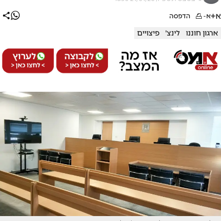
א+
א-
הדפסה
ארגון חוננו
לינצ'
פיצויים