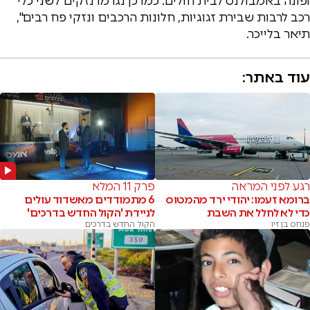
ופונה באמבולנס לבית חולים. כמו כן נגרמו נזקים לשני כלי
רכב לרבות שבירת זגוגיות, חלונות הרכבים ונזקי פח רבים",
תיאר בלייכר.
עוד באתר:
רגע לפני המראה
פרק 11 המלא
ברומא זעמו: יהודי ירד מהמטוס
6 מתמודדים מאשדוד עולים
כדי לא לחלל את השבת
לניידת 'הקול החדש בדרכים'
פנחס בן זיו
הקול החדש בדרכים