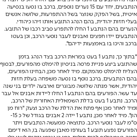
הנתבעים, יחד עם 15 נערים נוספים, ברכב בו נסעו בנסיעה
איטית, בשל הפקק שנוצר בשל ההתפרעות, שלושה אנשים
בעלי חזות יהודית, בהם הנהג התובע אותו זיהו כיהודי.
הנערים בהם הנתבע 1 החלו להתפרע סביב רכבו של התובע.
הנתבעים יידו חפצים ואבנים לעבר נוסעי הרכב, וכן בעטו
ברכב והיכו בו באמצעות ידיהם".
"בתוך כך, נתבע 1 בעט במראת הרכב בצד הנהג בזמן
שהתובע ביצע פניית פרסה בניסיון להימלט מהפורעים, לבסוף
הצליח להימלט מהמקום. מיד לאחר מכן, הבחינו הפורעים,
בהם הנתבעים, ברכב נוסף בו נסעה משפחה בעלת חזות
יהודית, אשר מנתה שלושה מבוגרים וארבעה ילדים בני שנה
עד עשר. הפורעים בהם הנתבע 1 החלו ליידות אבנים אל עבר
הרכב. נתבע 1 בעט בדלת השמאלית האחורית של הרכב,
ומיד לאחר מכן אף פתח את הדלת של הרכב וצעק "רוח מן
הון". מיד לאחר מכן, נתבע 1 יידה 2 אבנים בגודל של כ 15-
ס"מ לעבר נוסעי הרכב. כתוצאה ממעשה הנתבעים ויתר
הפורעים נפצע תובע 1 בעורפו מאבן שפגעה בו, הוא דימם