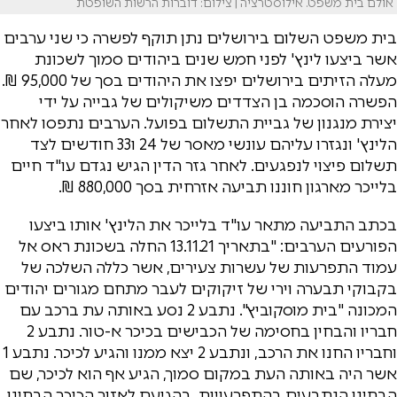
אולם בית משפט. אילוסטרציה | צילום: דוברות הרשות השופטת
בית משפט השלום בירושלים נתן תוקף לפשרה כי שני ערבים
אשר ביצעו לינץ' לפני חמש שנים ביהודים סמוך לשכונת
מעלה הזיתים בירושלים יפצו את היהודים בסך של 95,000 ₪.
הפשרה הוסכמה בן הצדדים משיקולים של גבייה על ידי
יצירת מנגנון של גביית התשלום בפועל. הערבים נתפסו לאחר
הלינץ' ונגזרו עליהם עונשי מאסר של 24 ו33 חודשים לצד
תשלום פיצוי לנפגעים. לאחר גזר הדין הגיש נגדם עו"ד חיים
בלייכר מארגון חוננו תביעה אזרחית בסך 880,000 ₪.
בכתב התביעה מתאר עו"ד בלייכר את הלינץ' אותו ביצעו
הפורעים הערבים: "בתאריך 13.11.21 החלה בשכונת ראס אל
עמוד התפרעות של עשרות צעירים, אשר כללה השלכה של
בקבוקי תבערה וירי של זיקוקים לעבר מתחם מגורים יהודים
המכונה "בית מוסקוביץ". נתבע 2 נסע באותה עת ברכב עם
חבריו והבחין בחסימה של הכבישים בכיכר א-טור. נתבע 2
וחבריו החנו את הרכב, ונתבע 2 יצא ממנו והגיע לכיכר. נתבע 1
אשר היה באותה העת במקום סמוך, הגיע אף הוא לכיכר, שם
הבחינו הנתבעים בהתפרעויות. בהגיעם לאזור הכיכר הבחינו