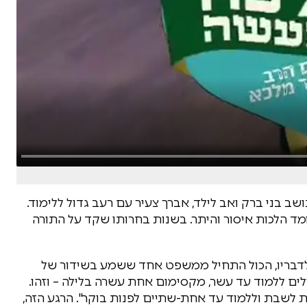
ן 'קול חי' פגשנו את הרב אליהו עזרא, בן 27, תושב בני ברק ואב לילד, אברך צעיר עם רעב גדול ללימוד.
מד הלכות איסור והיתר. בשנות בחרותו שקד על התורה
לדבריו, הכול התחיל ממשפט אחד ששמע בשידור של
ים ללמוד עד עשר, מקסימום אחת עשרה בלילה – וזהו.
ת לשבת וללמוד עד אחת-שתיים לפנות בוקר". הרגע הזה,