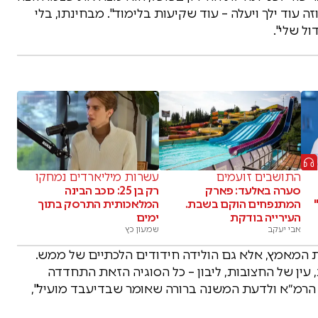
ה עוד ילך ויעלה – עוד שקיעות בלימוד". מבחינתו, בלי
ל שלי".
התושבים זועמים
עשרות מיליארדים נמחקו
סערה באלעד: פארק
רק בן 25: כוכב הבינה
המתנפחים הוקם בשבת.
המלאכותית התרסק בתוך
העירייה בודקת
ימים
אבי יעקב
שמעון כץ
 המאמץ, אלא גם הולידה חידודים הלכתיים של ממש.
עין של החצובות, ליבון – כל הסוגיה הזאת התחדדה
ת הרמ״א ולדעת המשנה ברורה שאומר שבדיעבד מועיל",