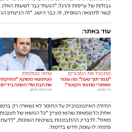
גבולות של עייפות והרגל. "הגעתי כבר לשעות האלו, וז
קשר לתוצאה הסופית, זה כבר הישג. "זה הניצחון הגדו
עוד באתר:
מתסכל את המכורים
שיחה מטלטלת
"נגמר תוך שעה": מה עומד
העיתונאי משתף: "החזקתי
מאחורי מחסור הקוטג'?
את הבת שלי המתה בידיים"
גדי פוקס
יוסי חיים מימון
החזרה האינטנסיבית על החומר לא נשארה רק ברמת
אחת הדוגמאות שהוא מציין: "כל הנושא של חצובות, 
מאוד". לדבריו, ההתבוננות בשיטות השונות, "לדע
פתחה לו עומק חדש בלימוד.