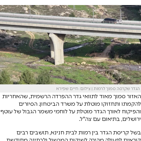
הגדר שקרסה סמוך לרמות | צילום: חיים שפירא
האזור סמוך מאוד לתוואי גדר ההפרדה הרשמית, שהאחריות
להקמתו ותחזוקו מוטלת על משרד הביטחון. הסיורים
והפיקוח לאורך הגדר מוטלת על לוחמי משמר הגבול של עוטף
ירושלים, בתיאום עם צה"ל.
בשל קריסת הגדר בין רמות לבית חנינא, תושבים רבים
קוראים לפעולה מהירה לשיקום המכשול ולבחינה מחודשת