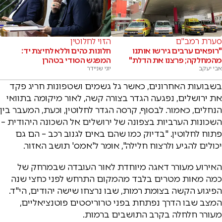
סערת רמב"ם
הזוי לחלוטין
"רופאים ערבים גירשו אותנו
חלונות כהים וללא לחיצת יד:
מהמחלקה; פרצנו את הדלת"
המפגש הסודי בטהרן
אבי יעקב
יוני שניידר
בשבועות האחרונים, כאשר גל גשמים ושטפונות חריג פקד
את ירושלים, נפגעה הגדר בצורה קשה, לאור מיקומה בתוואי
הנחלים, כאמור. לבסוף, קרסה הגדר לחלוטין, וכעת, המעבר בין
השכונות הערביות בצפונה של ירושלים אל השכונה היהודית –
פתוח לחלוטין. "בדיוק כמו שהם באים לגנוב רכב – הם גם
יכולים להגיע ולרצוח חלילה", אומר ל'אמס' תושב האזור.
האירוע מעורר דאגה מיוחדת לאור העובדה שבמרחק של
כמה מאות מטרים בלבד מהמקום התרחש לפני כחצי שנה
הפיגוע הקשה בצומת רמות, שבו נרצחו שישה יהודים, הי"ד.
המצב שבו הדרך נפתחת בפני טרוריסטים פוטנציאליים,
מעורר חלחלה בקרב התושבים ברמות.