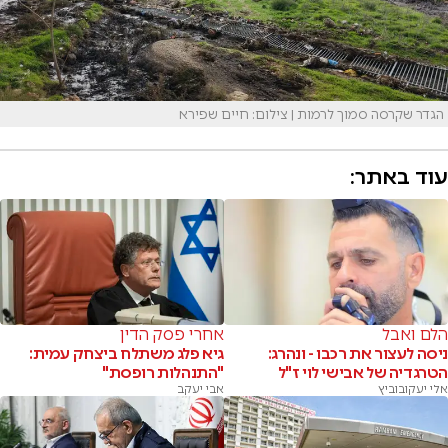
הגדר שקרסה סמוך לרמות | צילום: חיים שפירא
עוד באתר:
הלם ואבל
אחרי פסק הדין
ניסה לעצור את רכבו - ונהרג:
גיא פלג משתלח ביצחק עמית:
הטרגדיה של אבישי לוי ז"ל
"התנהלות רופסת"
אלי יעקובוביץ
אבי יעקב