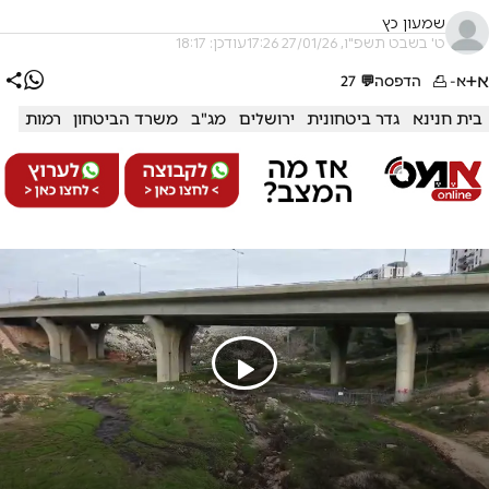
שמעון כץ
ט' בשבט תשפ"ו, 27/01/26 17:26
עודכן: 18:17
א+
א-
הדפסה
💬
27
בית חנינא
גדר ביטחונית
ירושלים
מג"ב
משרד הביטחון
רמות