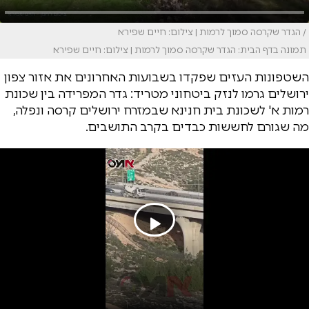
/ הגדר שקרסה סמוך לרמות | צילום: חיים שפירא
תמונה בדף הבית: הגדר שקרסה סמוך לרמות | צילום: חיים שפירא
השטפונות העזים שפקדו בשבועות האחרונים את אזור צפון
ירושלים גרמו לנזק ביטחוני מטריד: גדר המפרידה בין שכונת
רמות א' לשכונת בית חנינא שבמזרח ירושלים קרסה ונפלה,
מה שגורם לחששות כבדים בקרב התושבים.