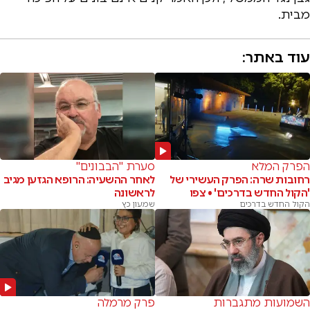
מבית.
עוד באתר:
הפרק המלא
סערת "הבבונים"
רחובות שרה: הפרק העשירי של
לאחר ההשעיה: הרופא הגזען מגיב
'הקול החדש בדרכים' • צפו
לראשונה
הקול החדש בדרכים
שמעון כץ
השמועות מתגברות
פרק מרמלה