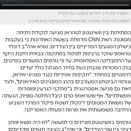
/ מפציץ B2 בדרך לאיראן במבצע עם כלביא
תמונה בדף הבית: מפציצי B2 האמריקאים | צילום: צבא ארה"ב
המתיחות בין וושינגטון לטהראן מגיעה לנקודת רתיחה
מסוכנת: רשת CNN מדווחת בשעות האחרונות כי בעקבות
כישלון המגעים המדיניים בין הצדדים, נשיא ארה"ב דונלד
טראמפ שוקל ברצינות לפתוח במתקפה צבאית רחבת היקף
על הרפובליקה האסלאמית. על פי גורמים המעורים בפרטים,
בנק המטרות שנבחן כעת בחדר הסגלגל כולל יעדים
דרמטיים במיוחד: "תקיפות אוויריות כנגד מנהיגי איראן,
וגורמי הביטחון המעורבים בהרג המפגינים האיראנים", ולצד
זאת גם פגיעה אסטרטגית ב"מתקני הגרעין ומוסדות
ממשלתיים". אף שטראמפ טרם קיבל החלטה סופית, הגעתה
של נושאת המטוסים לינקולן לשטח פיקוד המרכז השבוע
הרחיבה משמעותית את מרווח הפעולה האמריקני.
גורמים בוושינגטון מציינים כי למעשה "לא היה משא ומתן
רציני בין שני הצדדים", וכי ארה"ב הציבה תנאים מקדימים