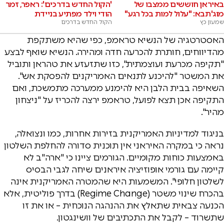
באיראן חוששים ממצבו של
'הקול החדש בדרכים': ראפר, זמר
מוג'תבא: "עלול למות בכל רגע"
הודי וילד מפתיע בניידת
שמעון כץ
הקול החדש בדרכים
האסטרטגיה של הנשיא טראמפ, כפי שהיא משתקפת
מהדיווחים, חותרת להכרעה חדה ומהירה. הנשיא שואף לבצע
"תקיפה מכרעת ועוצמתית", כזו שתזעזע את טהראן ותוביל
את המשטר "להיכנע לתנאים האמריקנים להפסקת אש".
השאיפה בבית הלבן היא להימנע ממערכה מתמשכת, ואם
התקיפה אכן תצא לפועל, טראמפ ירצה להכריז על "ניצחון
מהיר".
בניגוד למדיניות האמריקנית בזירות אחרות, כמו ונצואלה,
נראה כי במקרה האיראני אין תוכנית סדורה להחלפת השלטון
באמצעות כוחות מקומיים. הגורמים ציינו כי "ארה"ב לא
קיימה עם גורמי אופוזיציה איראנים שיחה לגבי הבסיס
לשלטון חלופי". המשמעות היא שהמטרה האמריקנית אינה
בהכרח שינוי משטר (Regime Change) בדרך פוליטית, אלא
הכנעה צבאית שתאלץ את ההנהגה הנוכחית – או את זו
שתשרוד – לקבל את התכתיבים של וושינגטון.