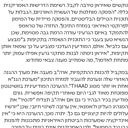
נוקשים שאיראן סירבה לקבל. רשימת הדרישות האמריקנית
כללה "הפסקה מוחלטת של העשרת האורניום, הגבלות על
תוכנית הטילים הבליסטיים, והפסקה מיידית של המימון
לפרוקסי האיראני במזרח התיכון". החזרה של טראמפ
להתמקד באיום הגרעיני עוררה הרמת גבה מסוימת, שכן
הנשיא טען בעבר כי התוכנית הושמדה בתקיפות ב"מבצע
עם כלביא". אולם, המודיעין העדכני מצביע על כך שמאז אותן
תקיפות, "איראן ניסתה לבנות מתקני גרעין אפילו עמוק יותר
מתחת לאדמה", מה שמחייב מענה צבאי מחודש.
במקביל להכנות ההתקפיות, ארה"ב מעבה את מערך ההגנה
האזורי שלה ונערכת להעביר למזרח התיכון "מערכת הגנ"א
אחת או יותר מסוג THAAD". ההערכה המודיעינית בוושינגטון
מפוכחת מאוד לגבי היום שאחרי תקיפה אפשרית. גורם
מודיעין בכיר הבהיר כי גם אם ארה"ב תצליח "להסיר" את
המנהיג העליון ח'אמנאי, אין ערובה לשינוי חיובי, שכן "יורשיו
עלולים להיות קיצוניים גם כן". יתרה מכך, ההערכה היא כי "אין
אינדיקציה שמערכות הביטחון האיראניות מתכננות להפנות
גבן נגד הממשל", ולכן האמריקנים אינם בונים על הפיכה