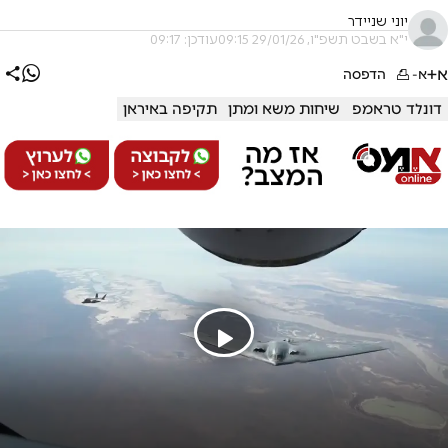
יוני שניידר
י"א בשבט תשפ"ו, 29/01/26 09:15
עודכן: 09:17
א+
א-
הדפסה
דונלד טראמפ
שיחות משא ומתן
תקיפה באיראן