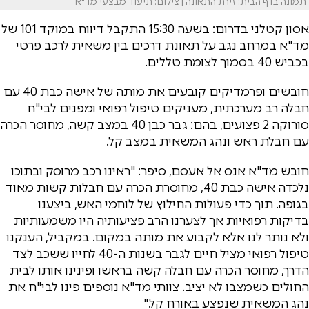
תמונה בדף הבית: זירת התאונה | צילום: תיעוד מבצעי מד"א
אסון קטלני בדרום: בשעה 15:30 התקבל דיווח במוקד 101 של
מד"א במרחב נגב על תאונת דרכים בין משאית לרכב פרטי
בכביש 40 בסמוך לצומת טללים.
חובשים ופרמדיקים קובעים את מותה של אישה כבת 40 עם
חבלה רב מערכתית, מעניקים טיפול רפואי ומפנים לבי"ח
סורוקה 2 פצועים, בהם: גבר כבן 40 במצב קשה, מחוסר הכרה
עם חבלת ראש ונהג המשאית במצב קל.
חובש מד"א אנס אל אעסם, סיפר: "ראינו רכב מרוסק ובתוכו
נלכדה אישה כבת 40, מחוסרת הכרה עם חבלות קשות מאוד
בגופה. תוך כדי פעולות החילוץ של לוחמי האש, ביצענו
בדיקות רפואיות אך לצערנו הרב פציעותיה היו משמעותיות
ולא נותר לנו אלא לקבוע את מותה במקום. במקביל, הענקנו
טיפול רפואי מציל חיים לגבר בשנות ה-40 לחייו ששכב לצד
הדרך, מחוסר הכרה עם חבלה קשה בראשו ופינינו אותו לבית
החולים כשמצבו לא יציב. צוותי מד"א נוספים פינו לבי"ח את
נהג המשאית שנפצע באורח קל."