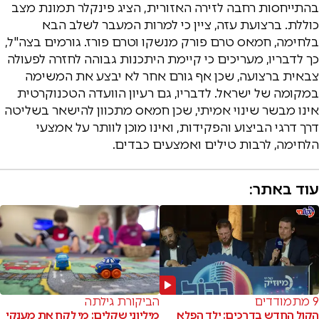
בהתייחסות רחבה לזירה האזורית, הציג פינקלר תמונת מצב
כוללת. ברצועת עזה, ציין כי למרות המעבר לשלב הבא
בלחימה, חמאס טרם פורק מנשקו וטרם פורז. גורמים בצה"ל,
כך לדבריו, מעריכים כי קיימת היתכנות גבוהה לחזרה לפעולה
צבאית ברצועה, שכן אף גורם אחר לא יבצע את המשימה
במקומה של ישראל. לדבריו, גם רעיון הוועדה הטכנוקרטית
אינו מבשר שינוי אמיתי, שכן חמאס מתכוון להישאר בשליטה
דרך דרגי הביצוע והפקידות, ואינו מוכן לוותר על אמצעי
הלחימה, לרבות טילים ואמצעים כבדים.
עוד באתר:
9 מתמודדים
הביקורת גילתה
הקול החדש בדרכים: ילד הפלא
מיליוני שקלים: מי לקח את מענקי