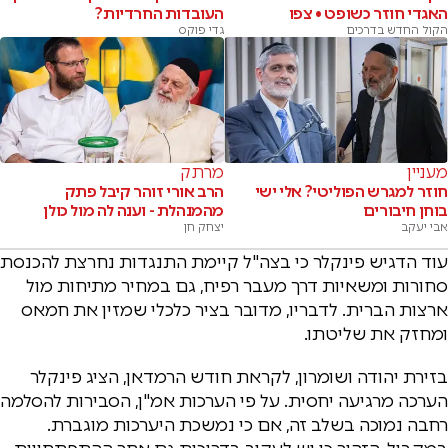
האגדי חוזר כשופט • צפו
העובדות החרדיות?
הקול החדש בדרכים
גדי פוקס
מעניין
מרתק
חוזר למגרש הפוליטי? אלי ישי
הרב אורי זוהר קיבל פתק
בוחן חיבורים
מהמנהלת - וענה לה מול כולן
אבי יעקב
יצחק חן
עוד הדגיש פינקלר כי בצה"ל קיימת התנגדות נחרצת להכנסת
סחורות ומשאיות דרך מעבר רפיח, גם במחיר מתיחות מול
ארצות הברית. לדבריו, מדובר בציר כלכלי שמזין את חמאס
ומחזק את שליטתו.
בזירת יהודה ושומרון, לקראת חודש הרמדאן, הציג פינקלר
הערכה מרגיעה יחסית. על פי הערכות אמ"ן, הסבירות להסלמה
רחבה נמוכה בשלב זה, אם כי נמשכת היערכות מוגברת.