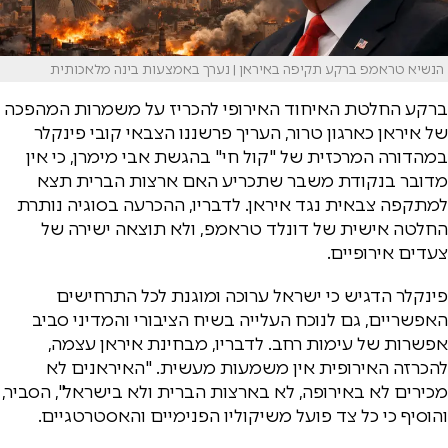
הנשיא טראמפ ברקע תקיפה באיראן | נערך באמצעות בינה מלאכותית
ברקע החלטת האיחוד האירופי להכריז על משמרות המהפכה
של איראן כארגון טרור, העריך פרשננו הצבאי
קובי פינקלר
במהדורה המרכזית של "קול חי" בהגשת
אבי מימרן
, כי אין
מדובר בנקודת משבר שתכריע האם ארצות הברית תצא
למתקפה צבאית נגד איראן. לדבריו, ההכרעה בסוגיה נותרת
החלטה אישית של
דונלד טראמפ
, ולא תוצאה ישירה של
צעדים אירופיים.
פינקלר הדגיש כי ישראל ערוכה ומוגנת לכל התרחישים
האפשריים, גם לנוכח העלייה בשיח הציבורי והמדיני סביב
אפשרות של עימות רחב. לדבריו, מבחינת איראן עצמה,
להכרזה האירופית אין משמעות מעשית. "האיראנים לא
מכירים לא באירופה, לא בארצות הברית ולא בישראל", הסביר,
והוסיף כי כל צד פועל משיקוליו הפנימיים והאסטרטגיים.