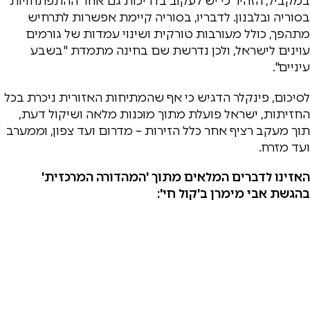
במקביל, הזהיר כי יש לעקוב בדריכות גם אחר ההתפתחויות
בסוריה ובלבנון. לדבריו, בסוריה קיימת אפשרות לתרחיש
מתהפך, כולל מעורבות טורקית ושינוי עמדות של גורמים
עוינים לישראל, ולכן נדרשת שם בחינה מתמדת "בשבע
עיניים".
לסיכום, פינקלר הדגיש כי אף שהמתיחות האזורית ניכרת בכל
החזיתות, ישראל פועלת מתוך מוכנות מלאה ושיקול דעת,
תוך מעקב רציף אחר כלל הזירות – מדרום ועד צפון, וממערב
ועד מזרח.
האזינו לדברים המלאים מתוך 'המהדורה המרכזית'
בהגשת אבי מימרן ב'קול חי':