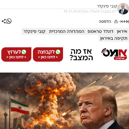
קובי פינקלר
י"א בשבט תשפ"ו, 29/01/26 19:31
א+
א-
הדפסה
איראן
דונלד טראמפ
המהדורה המרכזית
קובי פינקלר
תקיפה באיראן